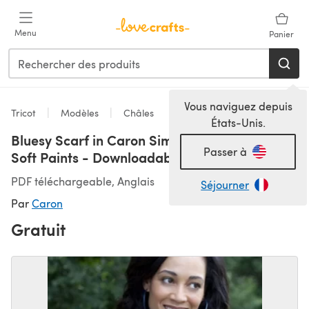
Passer au contenu principal
Menu
Panier
Vous naviguez depuis
Tricot
Modèles
Châles
États-Unis.
Bluesy Scarf in Caron Simply Soft and Simply
Passer à
Soft Paints - Downloadable PDF
PDF téléchargeable, Anglais
Séjourner
Par
Caron
Gratuit