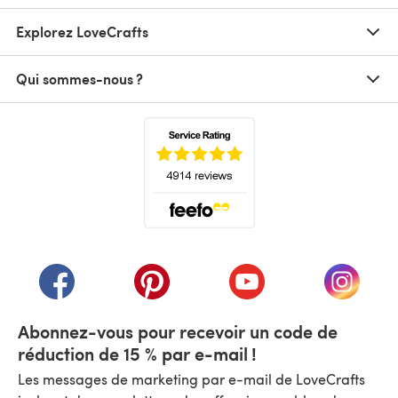
Explorez LoveCrafts
Qui sommes-nous ?
(s'ouvre dans un nouvel onglet)
(s'ouvre dans un nouvel onglet)
(s'ouvre dans un nouvel onglet)
(s'ouvre dans un nouvel
(s'ouvre
Abonnez-vous pour recevoir un code de
réduction de 15 % par e-mail !
Les messages de marketing par e-mail de LoveCrafts