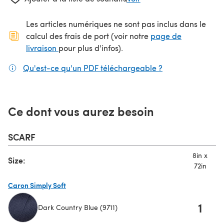
Les articles numériques ne sont pas inclus dans le
calcul des frais de port (voir notre
page de
(s'ouvre dans un nouvel onglet)
livraison
pour plus d'infos).
Qu'est-ce qu'un PDF téléchargeable ?
(s'ouvre dans un
Ce dont vous aurez besoin
SCARF
8in x
Size:
72in
Caron Simply Soft
1
Dark Country Blue (9711)