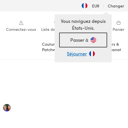
EUR
|
Changer
Vous naviguez depuis
États-Unis.
Connectez-vous
Liste de souhaits
Ma bibliothèque
Panier
Passer à
Couture &
Loisirs &
Patchwork
Artisanat
Séjourner
s