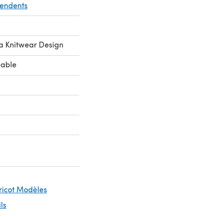
pendents
a Knitwear Design
eable
Tricot Modèles
ils