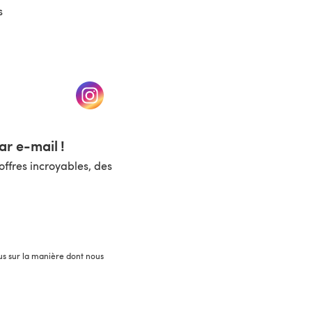
s
un nouvel onglet)
(s'ouvre dans un nouvel onglet)
r e-mail !
ffres incroyables, des
lus sur la manière dont nous