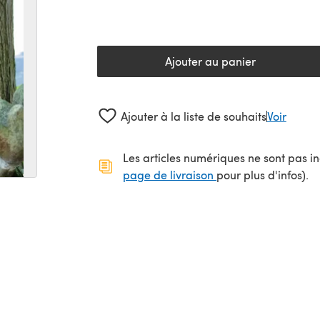
Ajouter au panier
Ajouter à la liste de souhaits
Voir
Les articles numériques ne sont pas inc
(s'ouvre dans un no
page de livraison
pour plus d'infos).