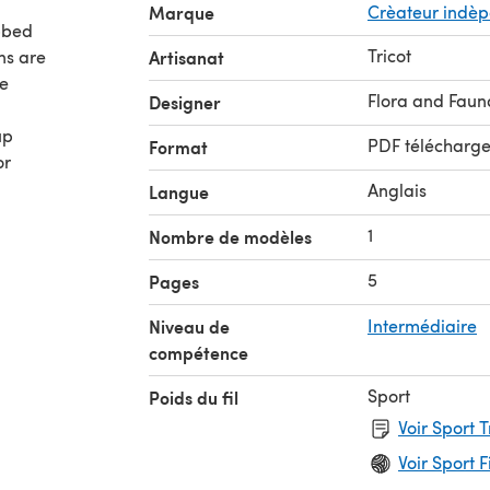
Marque
Crèateur indè
ibbed
Tricot
ons are
Artisanat
he
Flora and Faun
Designer
up
PDF télécharg
Format
or
Anglais
Langue
1
Nombre de modèles
5
Pages
Niveau de
Intermédiaire
compétence
Sport
Poids du fil
Voir Sport 
Voir Sport F