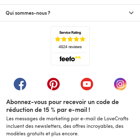
Qui sommes-nous ?
(s'ouvre dans un nouvel onglet)
(s'ouvre dans un nouvel onglet)
(s'ouvre dans un nouvel onglet)
(s'ouvre dans un nouvel
(s'ouvre
Abonnez-vous pour recevoir un code de
réduction de 15 % par e-mail !
Les messages de marketing par e-mail de LoveCrafts
incluent des newsletters, des offres incroyables, des
modèles gratuits et plus encore.