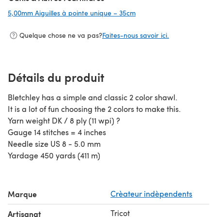
5,00mm Aiguilles à pointe unique – 35cm
(s'ouvre dans un nouvel o
Quelque chose ne va pas?
Faites-nous savoir ici.
Détails du produit
Bletchley has a simple and classic 2 color shawl.
It is a lot of fun choosing the 2 colors to make this.
Yarn weight DK / 8 ply (11 wpi) ?
Gauge 14 stitches = 4 inches
Needle size US 8 - 5.0 mm
Yardage 450 yards (411 m)
Marque
Crèateur indèpendents
Tricot
Artisanat