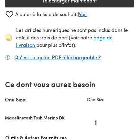
Télécharger maintenant
(s'ouvre dans un nouvel onglet
Ajouter à la liste de souhaits
Voir
Les articles numériques ne sont pas inclus dans le
calcul des frais de port (voir notre
page de
(s'ouvre dans un nouvel onglet)
livraison
pour plus d'infos).
Qu'est-ce qu'un PDF téléchargeable ?
(s'ouvre dans un
Ce dont vous aurez besoin
One Size:
One Size
Madelinetosh Tosh Merino DK
1
Outils & Autres Fournitures