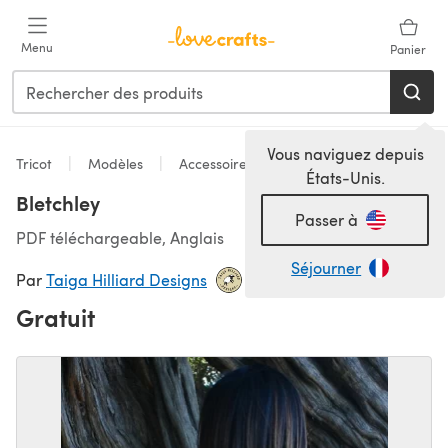
Passer au contenu principal
Menu
Panier
Vous naviguez depuis
Tricot
Modèles
Accessoires
États-Unis.
Bletchley
Passer à
PDF téléchargeable, Anglais
Séjourner
Par
Taiga Hilliard Designs
Gratuit