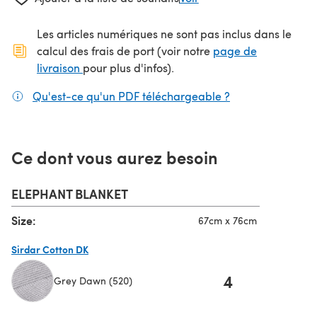
Les articles numériques ne sont pas inclus dans le
calcul des frais de port (voir notre
page de
(s'ouvre dans un nouvel onglet)
livraison
pour plus d'infos).
Qu'est-ce qu'un PDF téléchargeable ?
(s'ouvre dans un
Ce dont vous aurez besoin
ELEPHANT BLANKET
Size:
67cm x 76cm
Sirdar Cotton DK
4
Grey Dawn (520)
(s'ouvre dans un nouvel onglet)