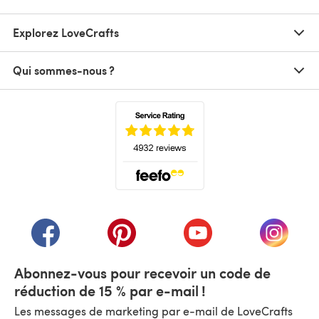
Explorez LoveCrafts
Qui sommes-nous ?
(s'ouvre dans un nouvel onglet)
(s'ouvre dans un nouvel onglet)
(s'ouvre dans un nouvel onglet)
(s'ouvre dans un nouvel
(s'ouvre
Abonnez-vous pour recevoir un code de
réduction de 15 % par e-mail !
Les messages de marketing par e-mail de LoveCrafts