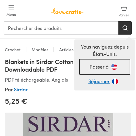
Passer au contenu principal
Menu
Panier
Vous naviguez depuis
Crochet
Modèles
Articles pour la maison
États-Unis.
Blankets in Sirdar Cotton DK - 8257 -
Passer à
Downloadable PDF
PDF téléchargeable, Anglais
Séjourner
Par
Sirdar
5,25 €