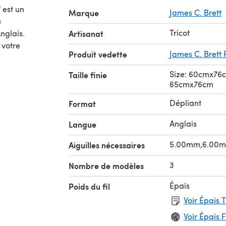
 est un
Marque
James C. Brett
Tricot
nglais.
Artisanat
 votre
Produit vedette
James C. Brett 
Size: 60cmx76
Taille finie
65cmx76cm
Dépliant
Format
Anglais
Langue
5.00mm,6.00
Aiguilles nécessaires
3
Nombre de modèles
Épais
Poids du fil
Voir Épais 
Voir Épais F