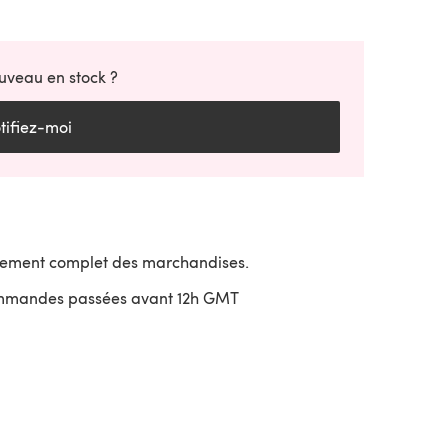
uveau en stock ?
tifiez-moi
sement complet des marchandises.
ommandes passées avant 12h GMT
uvre dans un nouvel onglet)