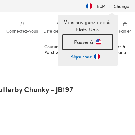
EUR
|
Changer
Vous naviguez depuis
États-Unis.
Connectez-vous
Liste de souhaits
Ma bibliothèque
Panier
Passer à
Couture &
Loisirs &
Patchwork
Artisanat
Séjourner
7
lutterby Chunky - JB197