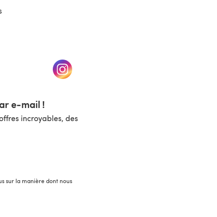
s
un nouvel onglet)
(s'ouvre dans un nouvel onglet)
r e-mail !
ffres incroyables, des
lus sur la manière dont nous