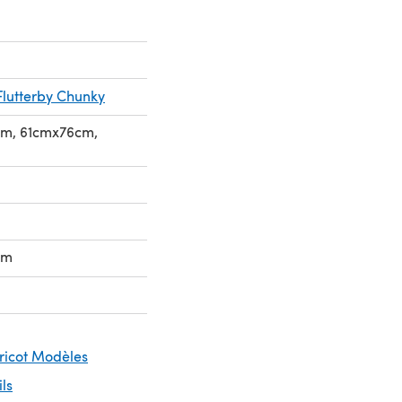
Flutterby Chunky
cm, 61cmx76cm,
mm
Tricot Modèles
ils