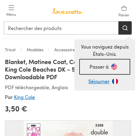
Passer au contenu principal
Menu
Panier
Vous naviguez depuis
Tricot
Modèles
Accessoires
États-Unis.
Blanket, Matinee Coat, Cardigan & Hat in
Passer à
King Cole Beaches DK - 5588 -
Downloadable PDF
Séjourner
PDF téléchargeable, Anglais
Par
King Cole
3,50 €