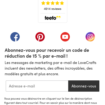
(s'ouvre dans un nouvel onglet)
(s'ouvre dans un nouvel onglet)
(s'ouvre dans un nouvel onglet)
(s'ouvre dans un nouvel
(s'ouvre
Abonnez-vous pour recevoir un code de
réduction de 15 % par e-mail !
Les messages de marketing par e-mail de LoveCrafts
incluent des newsletters, des offres incroyables, des
modèles gratuits et plus encore.
Abonnez-vous
Vous pouvez vous désinscrire en cliquant sur le lien de désinscription
figurant dans tout courriel. Pour en savoir plus sur la manière dont nous