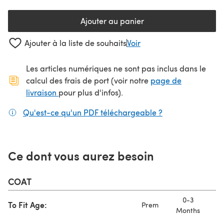
Ajouter au panier
Ajouter à la liste de souhaits
Voir
Les articles numériques ne sont pas inclus dans le
calcul des frais de port (voir notre
page de
(s'ouvre dans un nouvel onglet)
livraison
pour plus d'infos).
Qu'est-ce qu'un PDF téléchargeable ?
(s'ouvre dans un
Ce dont vous aurez besoin
COAT
0-3
To Fit Age:
Prem
Months
Mo