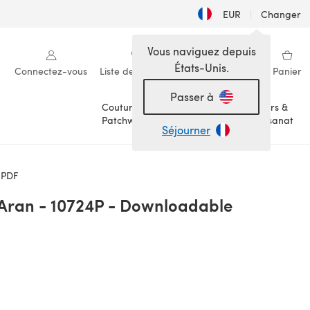
EUR
|
Changer
Vous naviguez depuis
États-Unis.
Connectez-vous
Liste de souhaits
Ma bibliothèque
Panier
Passer à
Couture &
Loisirs &
Patchwork
Artisanat
Séjourner
 PDF
n Aran - 10724P - Downloadable