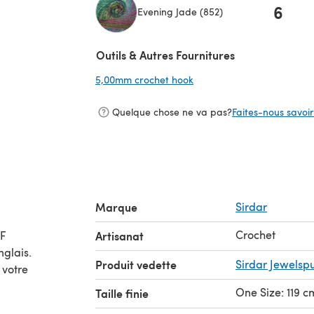
6
Evening Jade (852)
(s'ouvre dans un nouvel onglet)
Outils & Autres Fournitures
5,00mm crochet hook
(s'ouvre dans un nouvel on
Quelque chose ne va pas?
Faites-nous savoir 
Marque
Sirdar
Crochet
Artisanat
nglais.
Produit vedette
Sirdar Jewelsp
 votre
One Size: 119 c
Taille finie