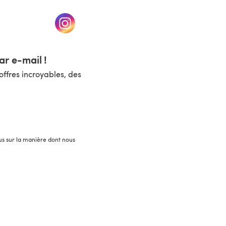
un nouvel onglet)
(s'ouvre dans un nouvel onglet)
r e-mail !
ffres incroyables, des
lus sur la manière dont nous