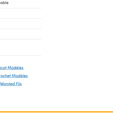
eable
ricot Modèles
Crochet Modèles
 Worsted Fils