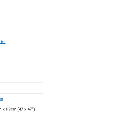
glet)
ici.
un
m x 119cm (47 x 47")