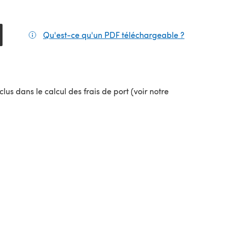
Qu'est-ce qu'un PDF téléchargeable ?
(s'ouvre da
lus dans le calcul des frais de port (voir notre
uvel onglet)