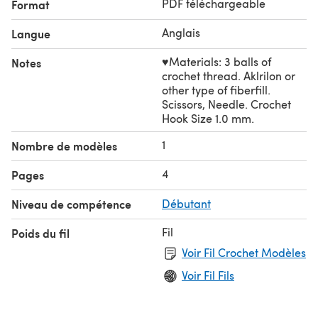
PDF téléchargeable
Format
♥Thank you for using this pattern!
Anglais
Langue
♥Materials: 3 balls of
Notes
crochet thread. Aklrilon or
other type of fiberfill.
Scissors, Needle. Crochet
Hook Size 1.0 mm.
1
Nombre de modèles
4
Pages
Niveau de compétence
Débutant
Fil
Poids du fil
Voir Fil Crochet Modèles
Voir Fil Fils