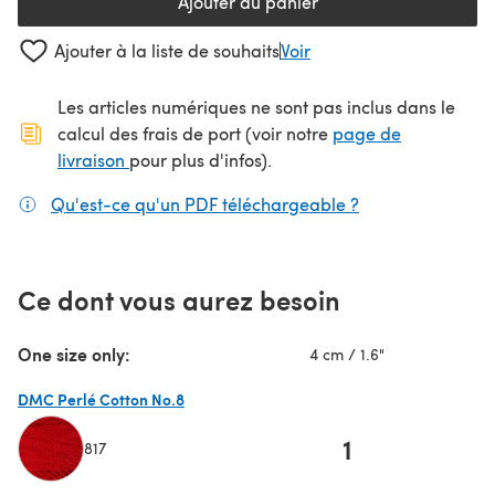
Ajouter au panier
Ajouter à la liste de souhaits
Voir
Les articles numériques ne sont pas inclus dans le
calcul des frais de port (voir notre
page de
(s'ouvre dans un nouvel onglet)
livraison
pour plus d'infos).
Qu'est-ce qu'un PDF téléchargeable ?
(s'ouvre dans un
Ce dont vous aurez besoin
One size only:
4 cm / 1.6"
DMC Perlé Cotton No.8
1
817
(s'ouvre dans un nouvel onglet)