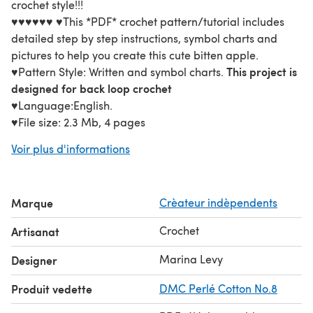
crochet style!!!
♥♥♥♥♥♥ ♥This *PDF* crochet pattern/tutorial includes
detailed step by step instructions, symbol charts and
pictures to help you create this cute bitten apple.
This project is
♥Pattern Style: Written and symbol charts.
designed for back loop crochet
♥Language:English.
♥File size: 2.3 Mb, 4 pages
♥Size:Depends on the yarn and hook size you are using.
Voir plus d'informations
Approximately 1.6 inch (4 cm).
♥Materials:
*3 balls of crochet thread.
Marque
Crèateur indèpendents
*Aklrilon or other type of fiberfill.
*Scissors, Needle.
Crochet
Artisanat
*Crochet Hook Size 1.0 mm.
♥Skills level: Beginner. You should be familiar with
Marina Levy
Designer
crocheting in rounds and basic stitches only.
Produit vedette
DMC Perlé Cotton No.8
♥Approximate time required to complete Project: 2
hours.