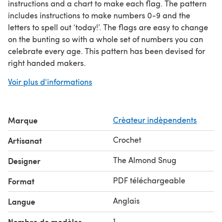
instructions and a chart to make each flag. The pattern
includes instructions to make numbers 0-9 and the
letters to spell out ‘today!’. The flags are easy to change
on the bunting so with a whole set of numbers you can
celebrate every age. This pattern has been devised for
right handed makers.
Yarn requirements:
Voir plus d'informations
DMC Natura Just Cotton Medium 1.76oz (50g) 82 yds
(75m) or similar worsted weight yarn. To make seven
flags i.e one number and ‘today!”; 2 x A, 1 x B, 1 x C. To
Marque
Crèateur indèpendents
make all flags including numbers 0-9 and word ‘today!’;
4 x A, 3 x B, 3 x C. To make a double set of numbers you
Crochet
Artisanat
will need extra yarn. I used; yarn A (03); yarn B turqoise
option (138) or pink option (444); yarn C (99).
The Almond Snug
Designer
PDF téléchargeable
Format
Anglais
Langue
1
Nombre de modèles