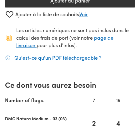
Ajouter au panier
Ajouter à la liste de souhaits
Voir
Les articles numériques ne sont pas inclus dans le
calcul des frais de port (voir notre
page de
(s'ouvre dans un nouvel onglet)
livraison
pour plus d'infos).
Qu'est-ce qu'un PDF téléchargeable ?
(s'ouvre dans un
Ce dont vous aurez besoin
Number of flags:
7
16
DMC Natura Medium - 03 (03)
2
4