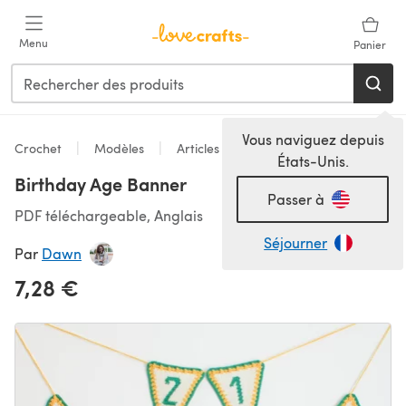
Passer au contenu principal
Menu
Panier
Vous naviguez depuis
Crochet
Modèles
Articles pour la maison
États-Unis.
Birthday Age Banner
Passer à
PDF téléchargeable, Anglais
Séjourner
Par
Dawn
7,28 €