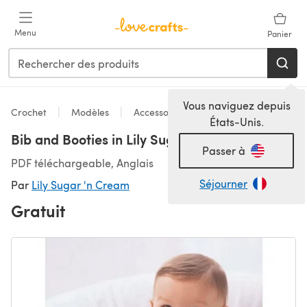
Passer au contenu principal
Menu
Panier
Vous naviguez depuis
Crochet
Modèles
Accessoires
États-Unis.
Bib and Booties in Lily Sugar 'n Cream Solids
Passer à
PDF téléchargeable, Anglais
Séjourner
Par
Lily Sugar 'n Cream
Gratuit