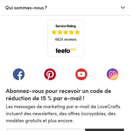
Qui sommes-nous ?
(s'ouvre dans un nouvel onglet)
(s'ouvre dans un nouvel onglet)
(s'ouvre dans un nouvel onglet)
(s'ouvre dans un nouvel
(s'ouvre
Abonnez-vous pour recevoir un code de
réduction de 15 % par e-mail !
Les messages de marketing par e-mail de LoveCrafts
incluent des newsletters, des offres incroyables, des
modèles gratuits et plus encore.