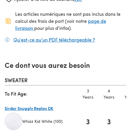
Les articles numériques ne sont pas inclus dans le
calcul des frais de port (voir notre
page de
(s'ouvre dans un nouvel onglet)
livraison
pour plus d'infos).
Qu'est-ce qu'un PDF téléchargeable ?
(s'ouvre dans un
Ce dont vous aurez besoin
SWEATER
3
4
5
To Fit Age:
Years
Years
Yea
Sirdar Snuggly Replay DK
3
3
Whizz Kid White (100)