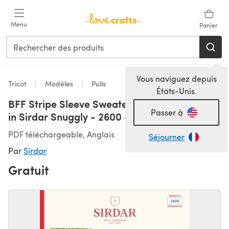
Passer au contenu principal
Menu
Panier
Vous naviguez depuis
Tricot
Modèles
Pulls
États-Unis.
BFF Stripe Sleeve Sweater in Snuggly Replay
Passer à
in Sirdar Snuggly - 2600 - Downloadable PDF
PDF téléchargeable, Anglais
Séjourner
Par
Sirdar
Gratuit