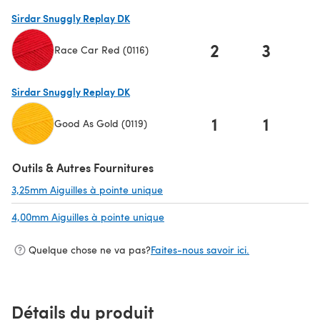
(s'ouvre dans un nouvel onglet)
Sirdar Snuggly Replay DK
2
3
Race Car Red (0116)
(s'ouvre dans un nouvel onglet)
Sirdar Snuggly Replay DK
1
1
Good As Gold (0119)
(s'ouvre dans un nouvel onglet)
Outils & Autres Fournitures
3,25mm Aiguilles à pointe unique
(s'ouvre dans un nouvel onglet)
4,00mm Aiguilles à pointe unique
(s'ouvre dans un nouvel onglet)
Quelque chose ne va pas?
Faites-nous savoir ici.
Détails du produit