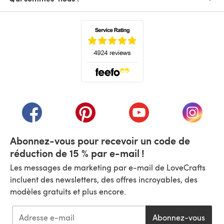
(s'ouvre dans un nouvel onglet)
(s'ouvre dans un nouvel onglet)
(s'ouvre dans un nouvel onglet)
(s'ouvre dans un nouvel
(s'ouvre
Abonnez-vous pour recevoir un code de
réduction de 15 % par e-mail !
Les messages de marketing par e-mail de LoveCrafts
incluent des newsletters, des offres incroyables, des
modèles gratuits et plus encore.
Abonnez-vous