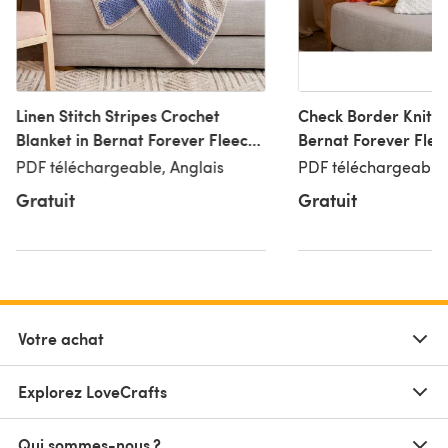
Linen Stitch Stripes Crochet
Check Border Knit Pi
Blanket in Bernat Forever Fleece
Bernat Forever Flee
- Downloadable PDF
Downloadable PDF
PDF téléchargeable, Anglais
PDF téléchargeable,
Gratuit
Gratuit
Votre achat
Explorez LoveCrafts
Qui sommes-nous ?