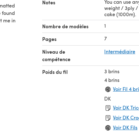
You can use an
Notes
rmatted
weight / 3ply /
e found
cake (1000m).
t me in
1
Nombre de modèles
7
Pages
Niveau de
Intermédiaire
compétence
3 brins
Poids du fil
4 brins
Voir Fil 4 br
DK
Voir DK Tri
Voir DK Cr
Voir DK Fils