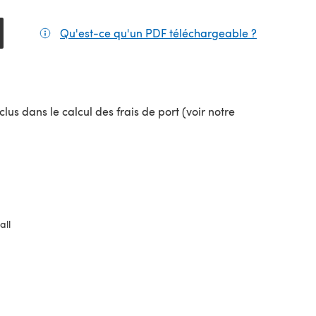
Qu'est-ce qu'un PDF téléchargeable ?
(s'ouvre da
lus dans le calcul des frais de port (voir notre
uvel onglet)
all