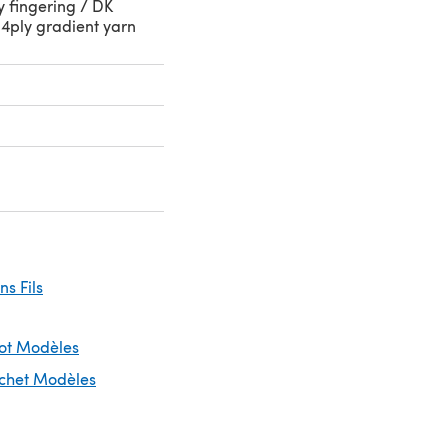
y fingering / DK
 4ply gradient yarn
ins Fils
cot Modèles
ochet Modèles