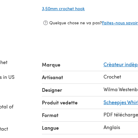
3,50mm crochet hook
(s'ouvre dans un nouvel on
Quelque chose ne va pas?
Faites-nous savoir 
chet
Marque
Crèateur indè
Crochet
s in US
Artisanat
Wilma Westenb
Designer
Produit vedette
Scheepjes Whir
otal of
PDF télécharg
Format
Anglais
Langue
tact