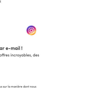
s
un nouvel onglet)
(s'ouvre dans un nouvel onglet)
r e-mail !
ffres incroyables, des
lus sur la manière dont nous