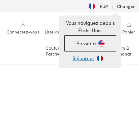
EUR
|
Changer
Vous naviguez depuis
États-Unis.
Connectez-vous
Liste de souhaits
Ma bibliothèque
Panier
Passer à
Couture &
Loisirs &
Patchwork
Artisanat
Séjourner