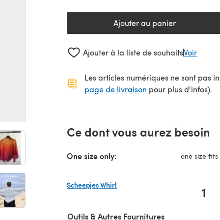
Ajouter au panier
Ajouter à la liste de souhaits
Voir
Les articles numériques ne sont pas inc
(s'ouvre dans un no
page de livraison
pour plus d'infos).
Ce dont vous aurez besoin
One size only:
one size fits 
Scheepjes Whirl
1
(s'ouvre dans un nouvel onglet)
Outils & Autres Fournitures