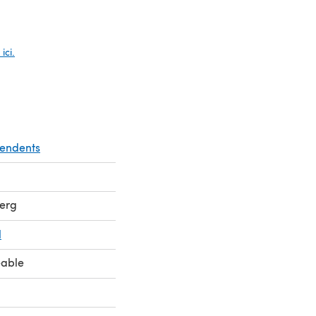
glet)
ici.
pendents
erg
l
eable