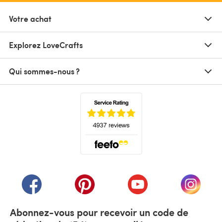
Votre achat
Explorez LoveCrafts
Qui sommes-nous ?
(s'ouvre dans un nouvel onglet)
(s'ouvre dans un nouvel onglet)
(s'ouvre dans un nouvel onglet)
(s'ouvre dans un nouvel
(s'ouvre
Abonnez-vous pour recevoir un code de