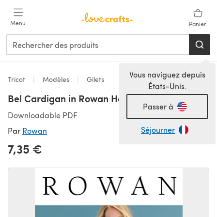
Passer au contenu principal
Menu
Panier
Vous naviguez depuis
Tricot
Modèles
Gilets
États-Unis.
Bel Cardigan in Rowan Handknit Cotton
Passer à
Downloadable PDF
Séjourner
Par
Rowan
7,35 €