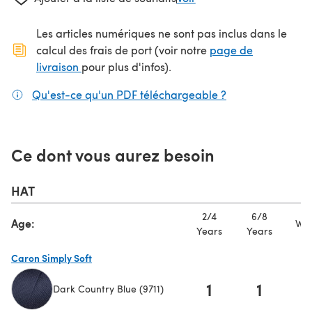
Les articles numériques ne sont pas inclus dans le
calcul des frais de port (voir notre
page de
(s'ouvre dans un nouvel onglet)
livraison
pour plus d'infos).
Qu'est-ce qu'un PDF téléchargeable ?
(s'ouvre dans un
Ce dont vous aurez besoin
HAT
2/4
6/8
Age:
Wo
Years
Years
Caron Simply Soft
1
1
Dark Country Blue (9711)