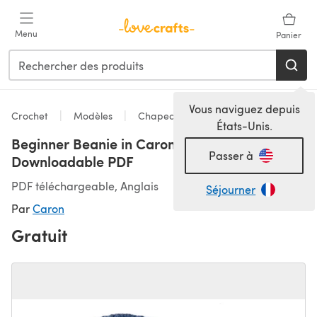
Passer au contenu principal
Menu
Panier
Vous naviguez depuis
Crochet
Modèles
Chapeaux pour bébé
États-Unis.
Beginner Beanie in Caron Simply Soft -
Passer à
Downloadable PDF
PDF téléchargeable, Anglais
Séjourner
Par
Caron
Gratuit