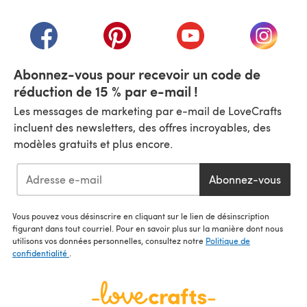
(s'ouvre dans un nouvel onglet)
(s'ouvre dans un nouvel onglet)
(s'ouvre dans un nouvel onglet)
(s'ouvre dans un nouvel
(s'ouvre
Abonnez-vous pour recevoir un code de
réduction de 15 % par e-mail !
Les messages de marketing par e-mail de LoveCrafts
incluent des newsletters, des offres incroyables, des
modèles gratuits et plus encore.
Abonnez-vous
Vous pouvez vous désinscrire en cliquant sur le lien de désinscription
figurant dans tout courriel. Pour en savoir plus sur la manière dont nous
utilisons vos données personnelles, consultez notre
Politique de
confidentialité
.