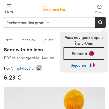
Passer au contenu principal
Menu
Panier
Vous naviguez depuis
Tricot
Modèles
Jouets
États-Unis.
Bear with balloon
Passer à
PDF téléchargeable, Anglais
Séjourner
Par
Simplytoys13
6,23 €