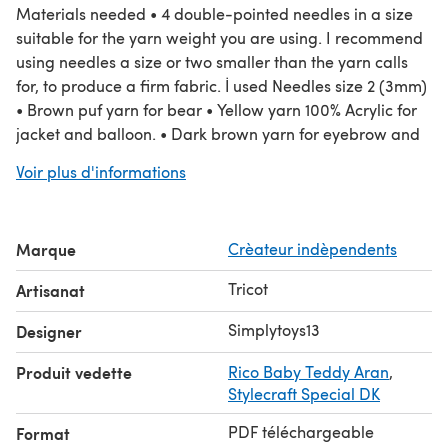
Materials needed • 4 double-pointed needles in a size
suitable for the yarn weight you are using. I recommend
using needles a size or two smaller than the yarn calls
for, to produce a firm fabric. İ used Needles size 2 (3mm)
• Brown puf yarn for bear • Yellow yarn 100% Acrylic for
jacket and balloon. • Dark brown yarn for eyebrow and
claws • Toy stuffing • Plastic eyes and nose • Piece of
Voir plus d'informations
White felt • Wire color for balloon • 2 buttons for jackets •
Yarn needle • Stitch holder
Marque
Crèateur indèpendents
Tricot
Artisanat
Simplytoys13
Designer
Produit vedette
Rico Baby Teddy Aran
,
Stylecraft Special DK
PDF téléchargeable
Format