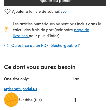
Ajouter au panier
Ajouter à la liste de souhaits
Voir
Les articles numériques ne sont pas inclus dans le
calcul des frais de port (voir notre
page de
(s'ouvre dans un nouvel onglet)
livraison
pour plus d'infos).
Qu'est-ce qu'un PDF téléchargeable ?
(s'ouvre dans un
Ce dont vous aurez besoin
One size only:
15cm
Stylecraft Special DK
1
Sunshine (1114)
(s'ouvre dans un nouvel onglet)