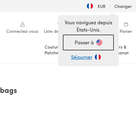
EUR
|
Changer
Vous naviguez depuis
États-Unis.
Connectez-vous
Liste de souhaits
Ma bibliothèque
Panier
Passer à
Couture &
Loisirs &
Patchwork
Artisanat
Séjourner
 bags