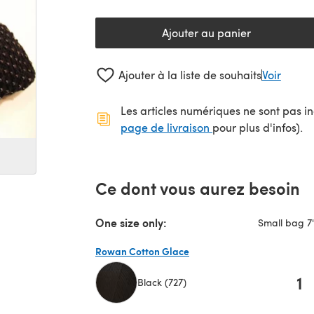
Ajouter au panier
Ajouter à la liste de souhaits
Voir
Les articles numériques ne sont pas inc
(s'ouvre dans un no
page de livraison
pour plus d'infos).
Ce dont vous aurez besoin
One size only:
Small bag 7"
Rowan Cotton Glace
1
Black (727)
(s'ouvre dans un nouvel onglet)