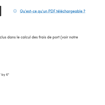
Qu'est-ce qu'un PDF téléchargeable ?
(s'ouvre da
lus dans le calcul des frais de port (voir notre
uvel onglet)
 by 6"