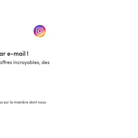
un nouvel onglet)
(s'ouvre dans un nouvel onglet)
r e-mail !
ffres incroyables, des
lus sur la manière dont nous