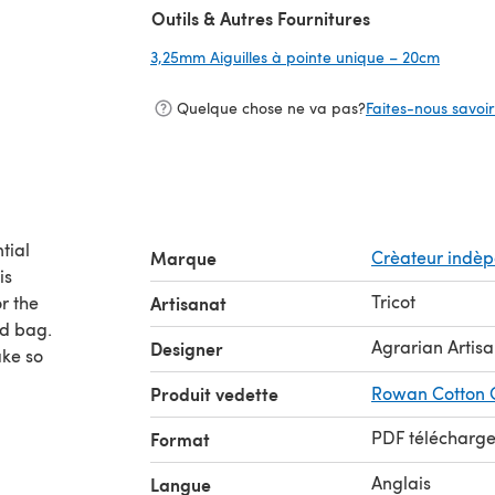
Outils & Autres Fournitures
3,25mm Aiguilles à pointe unique – 20cm
(s'ouvr
Quelque chose ne va pas?
Faites-nous savoir 
tial
Marque
Crèateur indè
is
Tricot
r the
Artisanat
ed bag.
Agrarian Artis
Designer
ake so
Produit vedette
Rowan Cotton 
PDF télécharg
Format
Anglais
Langue