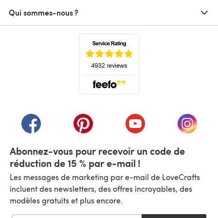
Qui sommes-nous ?
(s'ouvre dans un nouvel onglet)
(s'ouvre dans un nouvel onglet)
(s'ouvre dans un nouvel onglet)
(s'ouvre dans un nouvel
(s'ouvre
Abonnez-vous pour recevoir un code de
réduction de 15 % par e-mail !
Les messages de marketing par e-mail de LoveCrafts
incluent des newsletters, des offres incroyables, des
modèles gratuits et plus encore.