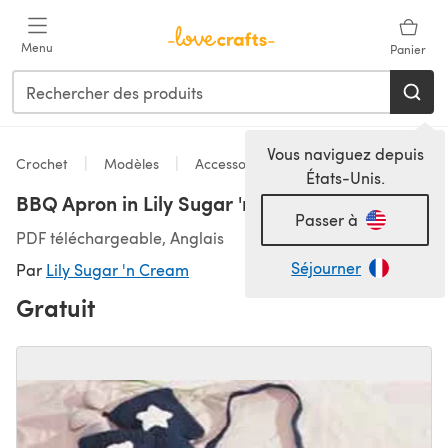
Passer au contenu principal
Menu
Panier
Vous naviguez depuis
Crochet
Modèles
Accessoires
États-Unis.
BBQ Apron in Lily Sugar 'n Cream Solids
Passer à
PDF téléchargeable, Anglais
Séjourner
Par
Lily Sugar 'n Cream
Gratuit