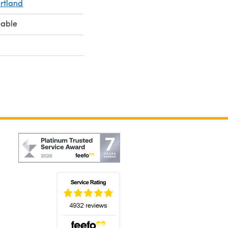
rtland
eable