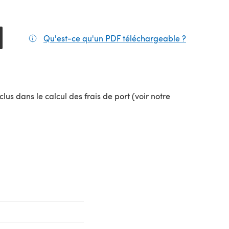
Qu'est-ce qu'un PDF téléchargeable ?
(s'ouvre da
el onglet)
lus dans le calcul des frais de port (voir notre
uvel onglet)