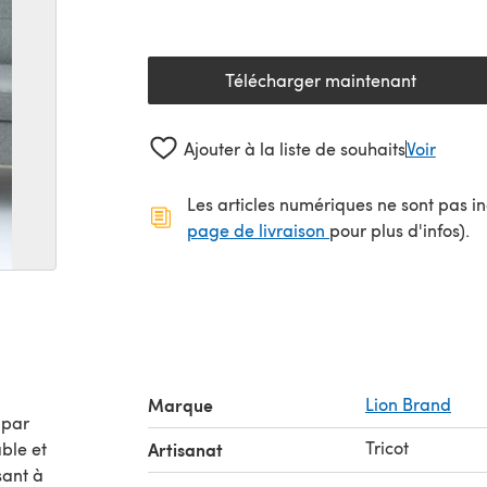
Télécharger maintenant
(s'ouvre dans un nouv
Ajouter à la liste de souhaits
Voir
Les articles numériques ne sont pas inc
(s'ouvre dans un no
page de livraison
pour plus d'infos).
Marque
Lion Brand
Tricot
ble et
Artisanat
sant à