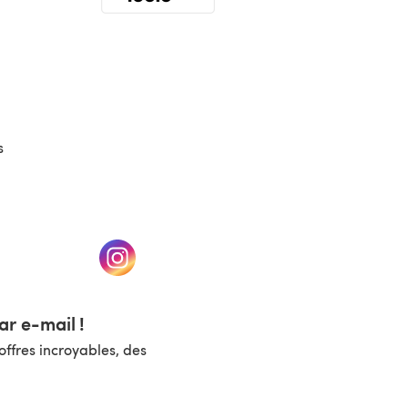
(s'ouvre dans un nouvel onglet)
s
un nouvel onglet)
(s'ouvre dans un nouvel onglet)
r e-mail !
ffres incroyables, des