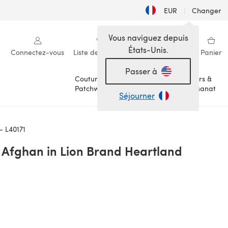
EUR
|
Changer
Vous naviguez depuis
États-Unis.
Connectez-vous
Liste de souhaits
Ma bibliothèque
Panier
Passer à
Couture &
Loisirs &
Patchwork
Artisanat
Séjourner
- L40171
 Afghan in Lion Brand Heartland