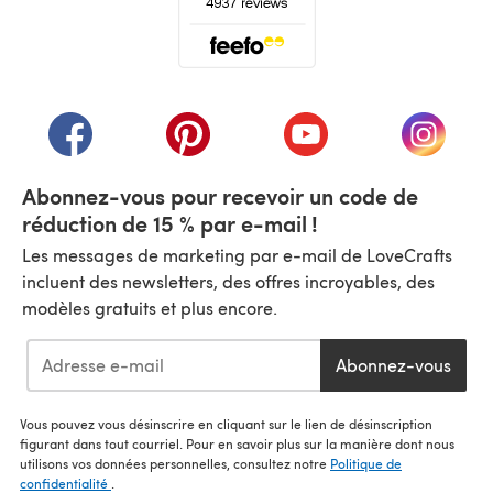
(s'ouvre dans un nouvel onglet)
(s'ouvre dans un nouvel onglet)
(s'ouvre dans un nouvel onglet)
(s'ouvre dans un nouvel
(s'ouvre
Abonnez-vous pour recevoir un code de
réduction de 15 % par e-mail !
Les messages de marketing par e-mail de LoveCrafts
incluent des newsletters, des offres incroyables, des
modèles gratuits et plus encore.
Abonnez-vous
Vous pouvez vous désinscrire en cliquant sur le lien de désinscription
figurant dans tout courriel. Pour en savoir plus sur la manière dont nous
utilisons vos données personnelles, consultez notre
Politique de
confidentialité
.