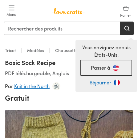
Passer au contenu principal
Menu
Panier
Vous naviguez depuis
Tricot
Modèles
Chaussettes
États-Unis.
Basic Sock Recipe
Passer à
PDF téléchargeable, Anglais
Séjourner
Par
Knit in the North
Gratuit