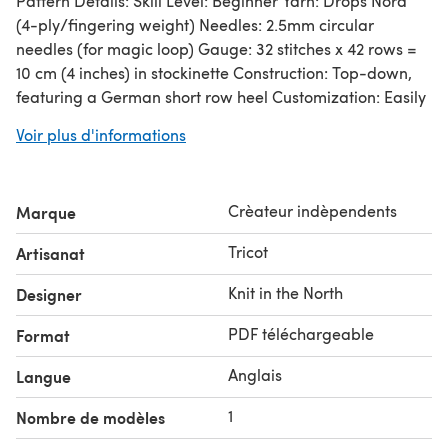
Pattern Details: Skill Level: Beginner Yarn: Drops Nord
(4-ply/fingering weight) Needles: 2.5mm circular
needles (for magic loop) Gauge: 32 stitches x 42 rows =
10 cm (4 inches) in stockinette Construction: Top-down,
featuring a German short row heel Customization: Easily
adjust foot length for the perfect fit
Voir plus d'informations
This pattern is designed to help you build confidence in
sock knitting, with clear instructions and a classic fit that
works for everyone. Whether you're making your first
Crèateur indèpendents
Marque
pair or looking for a reliable go-to sock pattern, the
Basic Sock Recipe is a must-have for your knitting
Tricot
Artisanat
collection! ✨
Detailed video for this pattern available on my TikTok
Knit in the North
Designer
account KnitintheNorth
PDF téléchargeable
Format
Anglais
Langue
1
Nombre de modèles