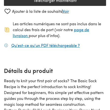
Télécharger maintenant
(s'ouvre dans un nouvel onglet
Ajouter à la liste de souhaits
Voir
Les articles numériques ne sont pas inclus dans le
calcul des frais de port (voir notre
page de
(s'ouvre dans un nouvel onglet)
livraison
pour plus d'infos).
Qu'est-ce qu'un PDF téléchargeable ?
(s'ouvre dans un
Détails du produit
Ready to knit your first pair of socks? The Basic Sock
Recipe is the perfect introduction to sock knitting!
Designed for beginners, this simple yet effective pattern
guides you through the process step by step, using the
magic loop method for seamless construction.