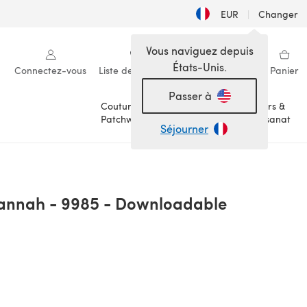
EUR
|
Changer
Vous naviguez depuis
États-Unis.
Connectez-vous
Liste de souhaits
Ma bibliothèque
Panier
Passer à
Couture &
Loisirs &
Patchwork
Artisanat
Séjourner
avannah - 9985 - Downloadable