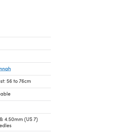
annah
est: 56 to 76cm
eable
 & 4.50mm (US 7)
edles