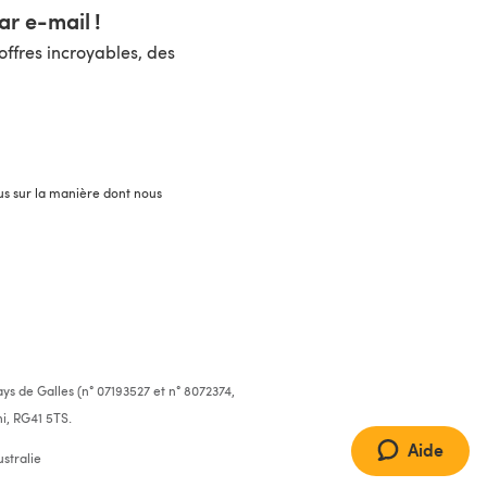
r e-mail !
ffres incroyables, des
lus sur la manière dont nous
ys de Galles (n° 07193527 et n° 8072374,
i, RG41 5TS.
Aide
stralie