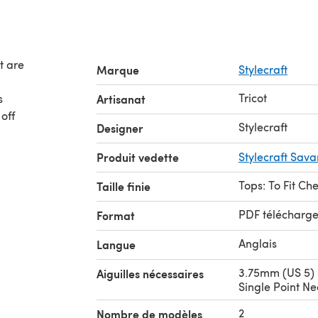
t are
Marque
Stylecraft
Tricot
s
Artisanat
off
Stylecraft
Designer
Produit vedette
Stylecraft Sav
Tops: To Fit Ch
Taille finie
PDF télécharg
Format
Anglais
Langue
3.75mm (US 5)
Aiguilles nécessaires
Single Point Ne
2
Nombre de modèles