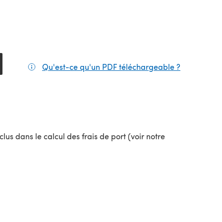
Qu'est-ce qu'un PDF téléchargeable ?
(s'ouvre da
lus dans le calcul des frais de port (voir notre
uvel onglet)