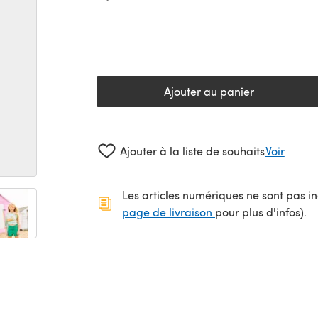
Ajouter au panier
Ajouter à la liste de souhaits
Voir
Les articles numériques ne sont pas inc
(s'ouvre dans un no
page de livraison
pour plus d'infos).