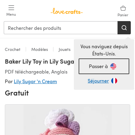
Passer au contenu principal
Menu
Panier
Vous naviguez depuis
Crochet
Modèles
Jouets
États-Unis.
Baker Lily Toy in Lily Sugar 'n Cream Solids
Passer à
PDF téléchargeable, Anglais
Séjourner
Par
Lily Sugar 'n Cream
Gratuit