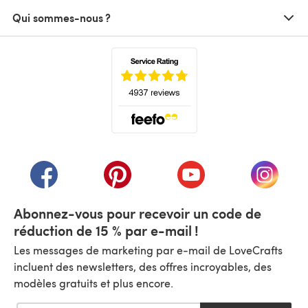
Qui sommes-nous ?
(s'ouvre dans un nouvel onglet)
(s'ouvre dans un nouvel onglet)
(s'ouvre dans un nouvel onglet)
(s'ouvre dans un nouvel
(s'ouvre
Abonnez-vous pour recevoir un code de
réduction de 15 % par e-mail !
Les messages de marketing par e-mail de LoveCrafts
incluent des newsletters, des offres incroyables, des
modèles gratuits et plus encore.