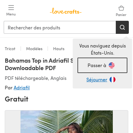
Passer au contenu principal
Menu
Panier
Vous naviguez depuis
Tricot
Modèles
Hauts
États-Unis.
Bahamas Top in Adriafil Swing -
Passer à
Downloadable PDF
PDF téléchargeable, Anglais
Séjourner
Par
Adriafil
Gratuit