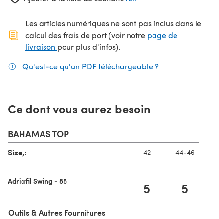
Les articles numériques ne sont pas inclus dans le
calcul des frais de port (voir notre
page de
(s'ouvre dans un nouvel onglet)
livraison
pour plus d'infos).
Qu'est-ce qu'un PDF téléchargeable ?
(s'ouvre dans un
Ce dont vous aurez besoin
BAHAMAS TOP
Size,:
42
44-46
Adriafil Swing - 85
5
5
Outils & Autres Fournitures