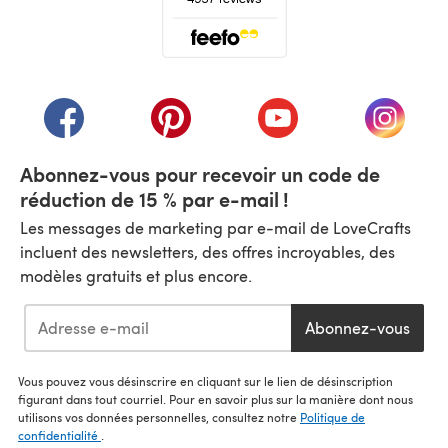
(s'ouvre dans un nouvel onglet)
(s'ouvre dans un nouvel onglet)
(s'ouvre dans un nouvel onglet)
(s'ouvre dans un nouvel
(s'ouvre
Abonnez-vous pour recevoir un code de
réduction de 15 % par e-mail !
Les messages de marketing par e-mail de LoveCrafts
incluent des newsletters, des offres incroyables, des
modèles gratuits et plus encore.
Abonnez-vous
Vous pouvez vous désinscrire en cliquant sur le lien de désinscription
figurant dans tout courriel. Pour en savoir plus sur la manière dont nous
utilisons vos données personnelles, consultez notre
Politique de
confidentialité
.