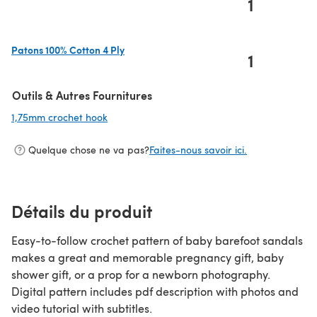
1
(s'ouvre dans un nouvel onglet)
Patons 100% Cotton 4 Ply
1
(s'ouvre dans un nouvel onglet)
Outils & Autres Fournitures
1,75mm crochet hook
(s'ouvre dans un nouvel onglet)
Quelque chose ne va pas?
Faites-nous savoir ici.
Détails du produit
Easy-to-follow crochet pattern of baby barefoot sandals
makes a great and memorable pregnancy gift, baby
shower gift, or a prop for a newborn photography.
Digital pattern includes pdf description with photos and
video tutorial with subtitles.