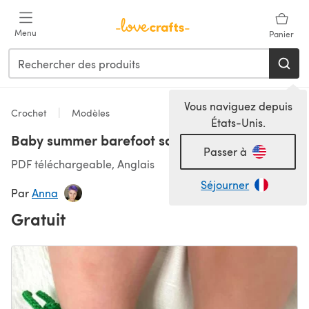
Passer au contenu principal
Menu
Panier
Vous naviguez depuis
Crochet
Modèles
États-Unis.
Baby summer barefoot sandals
Passer à
PDF téléchargeable, Anglais
Séjourner
Par
Anna
Gratuit