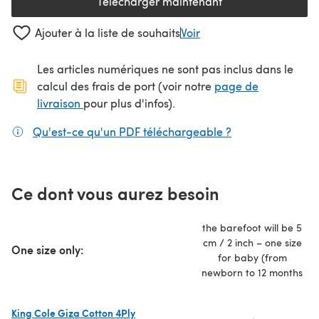
Télécharger maintenant
(s'ouvre dans un nouvel onglet
Ajouter à la liste de souhaits
Voir
Les articles numériques ne sont pas inclus dans le
calcul des frais de port (voir notre
page de
(s'ouvre dans un nouvel onglet)
livraison
pour plus d'infos).
Qu'est-ce qu'un PDF téléchargeable ?
(s'ouvre dans un
Ce dont vous aurez besoin
the barefoot will be 5
cm / 2 inch – one size
One size only:
for baby (from
newborn to 12 months
King Cole Giza Cotton 4Ply