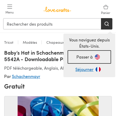
Passer au contenu principal
Menu
Panier
Vous naviguez depuis
Tricot
Modèles
Chapeaux
États-Unis.
Baby’s Hat in Schachenmayr Catania -
Passer à
5542A - Downloadable PDF
PDF téléchargeable, Anglais, Allemand
Séjourner
Par
Schachenmayr
Gratuit