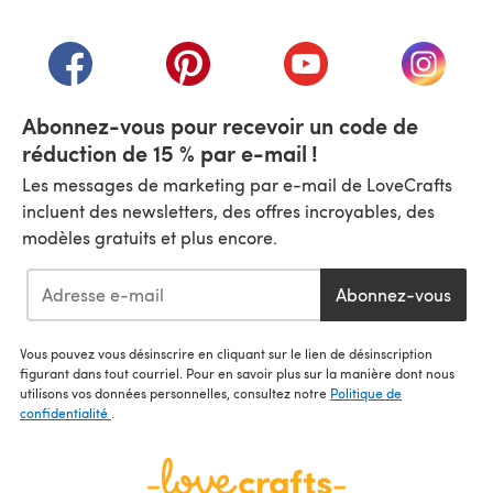
(s'ouvre dans un nouvel onglet)
(s'ouvre dans un nouvel onglet)
(s'ouvre dans un nouvel onglet)
(s'ouvre dans un nouvel
(s'ouvre
Abonnez-vous pour recevoir un code de
réduction de 15 % par e-mail !
Les messages de marketing par e-mail de LoveCrafts
incluent des newsletters, des offres incroyables, des
modèles gratuits et plus encore.
Abonnez-vous
Vous pouvez vous désinscrire en cliquant sur le lien de désinscription
figurant dans tout courriel. Pour en savoir plus sur la manière dont nous
utilisons vos données personnelles, consultez notre
Politique de
confidentialité
.