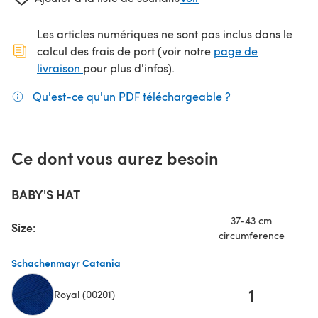
Les articles numériques ne sont pas inclus dans le
calcul des frais de port (voir notre
page de
(s'ouvre dans un nouvel onglet)
livraison
pour plus d'infos).
Qu'est-ce qu'un PDF téléchargeable ?
(s'ouvre dans un
Ce dont vous aurez besoin
BABY'S HAT
37-43 cm
Size:
circumference
Schachenmayr Catania
1
Royal (00201)