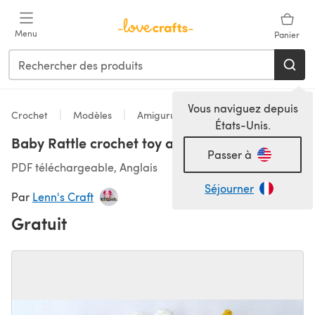
Passer au contenu principal
Menu
Panier
Vous naviguez depuis
Crochet
Modèles
Amigurumi
États-Unis.
Baby Rattle crochet toy amigurumi pattern
Passer à
PDF téléchargeable, Anglais
Séjourner
Par
Lenn's Craft
Gratuit