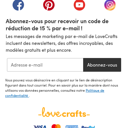
(s'ouvre dans un nouvel onglet)
(s'ouvre dans un nouvel onglet)
(s'ouvre dans un nouvel
(s'ouvre
Abonnez-vous pour recevoir un code de
réduction de 15 % par e-mail !
Les messages de marketing par e-mail de LoveCrafts
incluent des newsletters, des offres incroyables, des
modèles gratuits et plus encore.
Abonnez-vous
Vous pouvez vous désinscrire en cliquant sur le lien de désinscription
figurant dans tout courriel. Pour en savoir plus sur la manière dont nous
utilisons vos données personnelles, consultez notre
Politique de
confidentialité
.