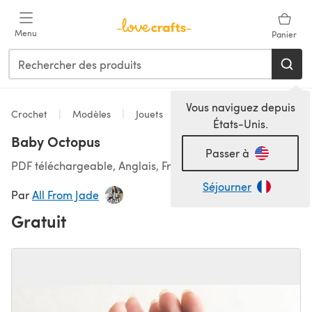
Passer au contenu principal
Menu
Panier
Vous naviguez depuis
Crochet
Modèles
Jouets
États-Unis.
Baby Octopus
Passer à
PDF téléchargeable, Anglais, Français
Séjourner
Par
All From Jade
Gratuit