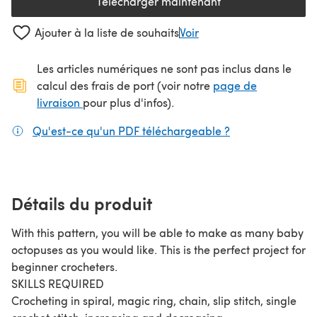
Télécharger maintenant
(s'ouvre dans un nouvel onglet
Ajouter à la liste de souhaits
Voir
Les articles numériques ne sont pas inclus dans le
calcul des frais de port (voir notre
page de
(s'ouvre dans un nouvel onglet)
livraison
pour plus d'infos).
Qu'est-ce qu'un PDF téléchargeable ?
(s'ouvre dans un
Détails du produit
With this pattern, you will be able to make as many baby
octopuses as you would like. This is the perfect project for
beginner crocheters.
SKILLS REQUIRED
Crocheting in spiral, magic ring, chain, slip stitch, single