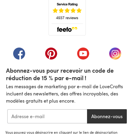
(s'ouvre dans un nouvel onglet)
(s'ouvre dans un nouvel onglet)
(s'ouvre dans un nouvel onglet)
(s'ouvre dans un nouvel
(s'ouvre
Abonnez-vous pour recevoir un code de
réduction de 15 % par e-mail !
Les messages de marketing par e-mail de LoveCrafts
incluent des newsletters, des offres incroyables, des
modèles gratuits et plus encore.
Abonnez-vous
Vous pouvez vous désinscrire en cliquant sur le lien de désinscription