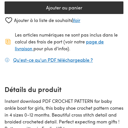
Ajouter au panier
Ajouter à la liste de souhaits
Voir
Les articles numériques ne sont pas inclus dans le
calcul des frais de port (voir notre
page de
(s'ouvre dans un nouvel onglet)
livraison
pour plus d'infos).
Qu'est-ce qu'un PDF téléchargeable ?
(s'ouvre dans un
Détails du produit
Instant download PDF CROCHET PATTERN for baby
ankle boot for girls, this baby shoe crochet pattern comes
in 4 sizes 0-12 months. Beautiful cross stitch detail and
braided crocheted detail. Perfect expecting mom gifts !