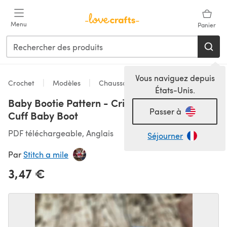
Passer au contenu principal
Menu
Panier
Vous naviguez depuis
Crochet
Modèles
Chaussons
États-Unis.
Baby Bootie Pattern - Criss Cross Stitched
Passer à
Cuff Baby Boot
PDF téléchargeable, Anglais
Séjourner
Par
Stitch a mile
3,47 €