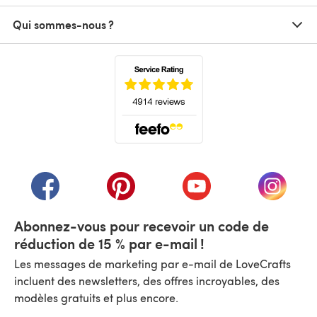
Qui sommes-nous ?
(s'ouvre dans un nouvel onglet)
(s'ouvre dans un nouvel onglet)
(s'ouvre dans un nouvel onglet)
(s'ouvre dans un nouvel
(s'ouvre
Abonnez-vous pour recevoir un code de
réduction de 15 % par e-mail !
Les messages de marketing par e-mail de LoveCrafts
incluent des newsletters, des offres incroyables, des
modèles gratuits et plus encore.