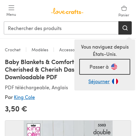
Passer au contenu principal
Menu
Panier
Vous naviguez depuis
Crochet
Modèles
Accessoires
États-Unis.
Baby Blankets & Comforter Toys in King Cole
Passer à
Cherished & Cherish Dash DK - 5503 -
Downloadable PDF
Séjourner
PDF téléchargeable, Anglais
Par
King Cole
3,50 €