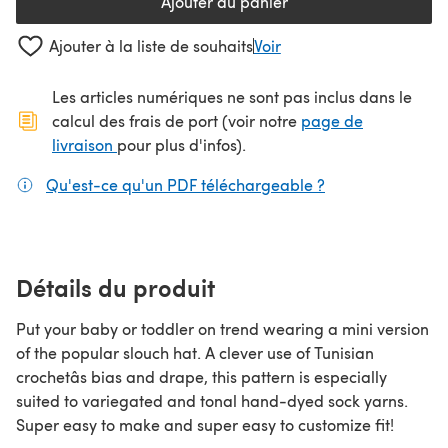
Ajouter au panier
Ajouter à la liste de souhaits
Voir
Les articles numériques ne sont pas inclus dans le
calcul des frais de port (voir notre
page de
(s'ouvre dans un nouvel onglet)
livraison
pour plus d'infos).
Qu'est-ce qu'un PDF téléchargeable ?
(s'ouvre dans un
Détails du produit
Put your baby or toddler on trend wearing a mini version
of the popular slouch hat. A clever use of Tunisian
crochetâs bias and drape, this pattern is especially
suited to variegated and tonal hand-dyed sock yarns.
Super easy to make and super easy to customize fit!