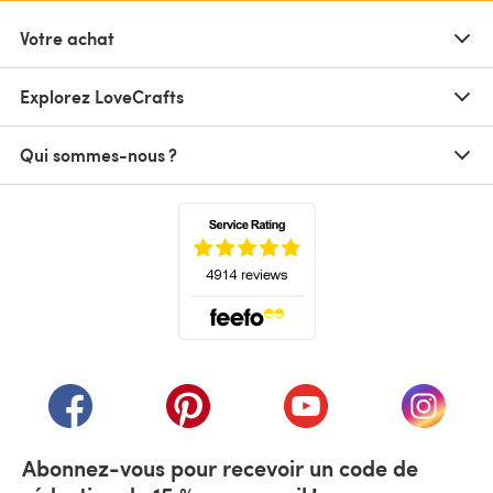
Votre achat
Explorez LoveCrafts
Qui sommes-nous ?
(s'ouvre dans un nouvel onglet)
(s'ouvre dans un nouvel onglet)
(s'ouvre dans un nouvel onglet)
(s'ouvre dans un nouvel
(s'ouvre
Abonnez-vous pour recevoir un code de