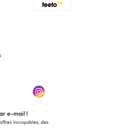
(s'ouvre dans un nouvel onglet)
s
un nouvel onglet)
(s'ouvre dans un nouvel onglet)
r e-mail !
ffres incroyables, des