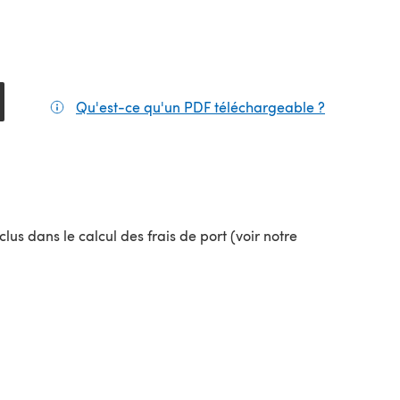
Qu'est-ce qu'un PDF téléchargeable ?
(s'ouvre da
lus dans le calcul des frais de port (voir notre
uvel onglet)