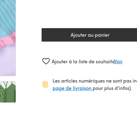
Ajouter au panier
Ajouter à la liste de souhaits
Voir
Les articles numériques ne sont pas inc
(s'ouvre dans un no
page de livraison
pour plus d'infos).