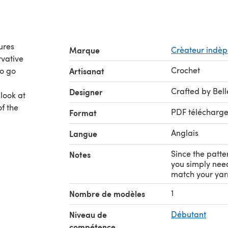
tures
Marque
Crèateur indè
rvative
Crochet
to go
Artisanat
Crafted by Bel
Designer
 look at
f the
PDF télécharg
Format
Anglais
Langue
Since the patte
Notes
you simply need
match your yarn
1
Nombre de modèles
Niveau de
Débutant
compétence