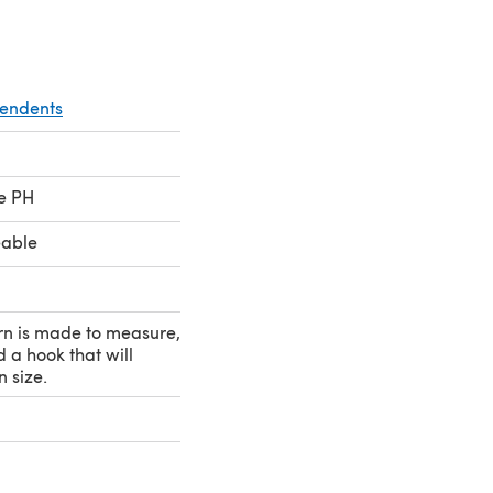
pendents
le PH
eable
rn is made to measure,
 a hook that will
 size.