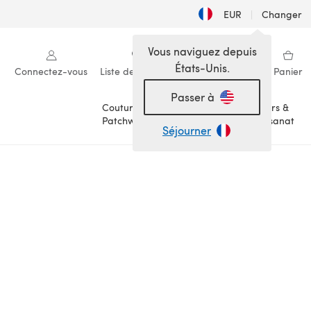
EUR
|
Changer
Vous naviguez depuis
États-Unis.
Connectez-vous
Liste de souhaits
Ma bibliothèque
Panier
Passer à
Couture &
Loisirs &
Patchwork
Artisanat
Séjourner