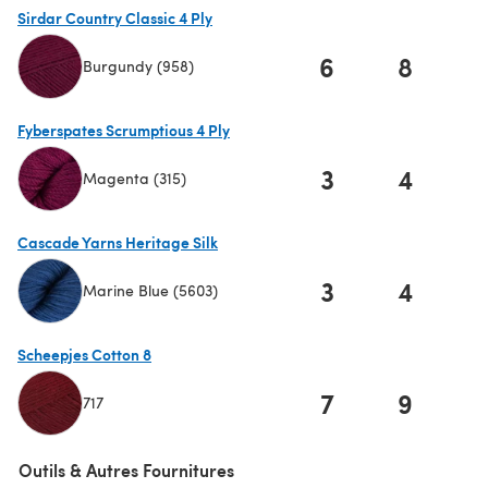
Sirdar Country Classic 4 Ply
6
8
1
Burgundy (958)
(s'ouvre dans un nouvel onglet)
Fyberspates Scrumptious 4 Ply
3
4
Magenta (315)
(s'ouvre dans un nouvel onglet)
Cascade Yarns Heritage Silk
3
4
Marine Blue (5603)
(s'ouvre dans un nouvel onglet)
Scheepjes Cotton 8
7
9
1
717
(s'ouvre dans un nouvel onglet)
Outils & Autres Fournitures