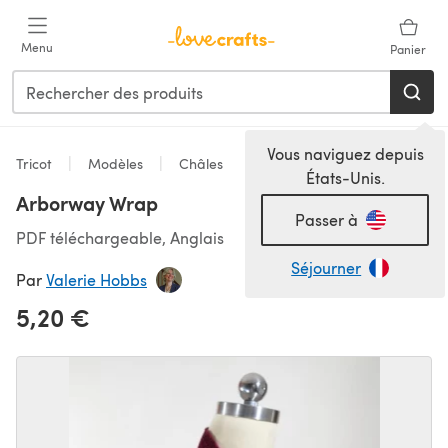
Passer au contenu principal
Menu
Panier
Vous naviguez depuis
Tricot
Modèles
Châles
États-Unis.
Arborway Wrap
Passer à
PDF téléchargeable, Anglais
Séjourner
Par
Valerie Hobbs
5,20 €