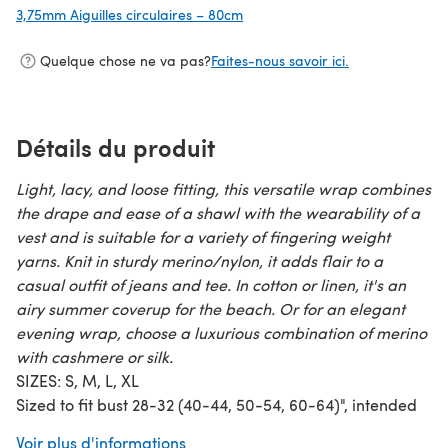
3,75mm Aiguilles circulaires – 80cm
(s'ouvre dans un nouvel onglet)
Quelque chose ne va pas?
Faites-nous savoir ici.
Détails du produit
Light, lacy, and loose fitting, this versatile wrap combines
the drape and ease of a shawl with the wearability of a
vest and is suitable for a variety of fingering weight
yarns. Knit in sturdy merino/nylon, it adds flair to a
casual outfit of jeans and tee. In cotton or linen, it's an
airy summer coverup for the beach. Or for an elegant
evening wrap, choose a luxurious combination of merino
with cashmere or silk.
SIZES: S, M, L, XL
Sized to fit bust 28-32 (40-44, 50-54, 60-64)", intended
to be worn with 10-14" ease.
Voir plus d'informations