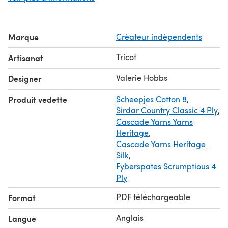
YARN: 1150 (1550, 1995, 2480) yds fingering weight wool,
wool blend, cotton, or linen.
CONSTRUCTION: Knit in pieces from the bottom up.
Marque
Crèateur indèpendents
Shoulders are shaped with short rows and joined with 3-
needle bind off. Collar band is knit along with the fronts,
Tricot
Artisanat
joined at the center back and sewn to the back neck.
Sides are partially seamed, leaving openings at the hem
Valerie Hobbs
Designer
and armholes.
Produit vedette
Scheepjes Cotton 8
,
Sirdar Country Classic 4 Ply
,
Cascade Yarns Yarns
Heritage
,
Cascade Yarns Heritage
Silk
,
Fyberspates Scrumptious 4
Ply
PDF téléchargeable
Format
Anglais
Langue