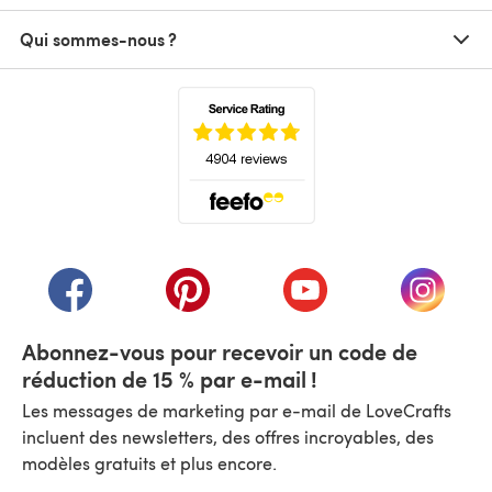
Qui sommes-nous ?
(s'ouvre dans un nouvel onglet)
(s'ouvre dans un nouvel onglet)
(s'ouvre dans un nouvel onglet)
(s'ouvre dans un nouvel
(s'ouvre
Abonnez-vous pour recevoir un code de
réduction de 15 % par e-mail !
Les messages de marketing par e-mail de LoveCrafts
incluent des newsletters, des offres incroyables, des
modèles gratuits et plus encore.