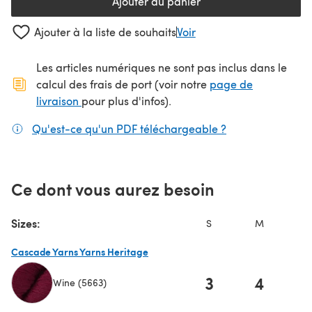
Ajouter au panier
Ajouter à la liste de souhaits
Voir
Les articles numériques ne sont pas inclus dans le
calcul des frais de port (voir notre
page de
(s'ouvre dans un nouvel onglet)
livraison
pour plus d'infos).
Qu'est-ce qu'un PDF téléchargeable ?
(s'ouvre dans un
Ce dont vous aurez besoin
Sizes:
S
M
L
Cascade Yarns Yarns Heritage
3
4
Wine (5663)
(s'ouvre dans un nouvel onglet)