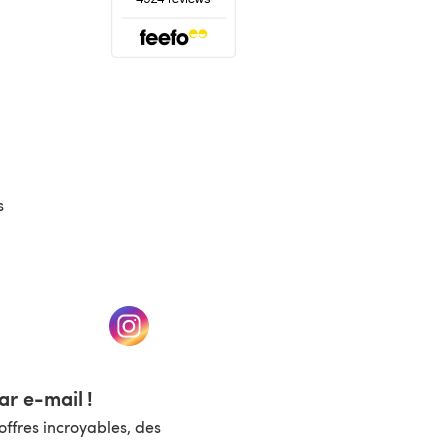
(s'ouvre dans un nouvel onglet)
s
un nouvel onglet)
(s'ouvre dans un nouvel onglet)
r e-mail !
ffres incroyables, des