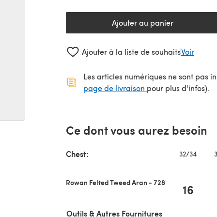
Ajouter au panier
Ajouter à la liste de souhaits
Voir
Les articles numériques ne sont pas inc
(s'ouvre dans un no
page de livraison
pour plus d'infos).
Ce dont vous aurez besoin
Chest:
32/34
Rowan Felted Tweed Aran - 728
16
Outils & Autres Fournitures