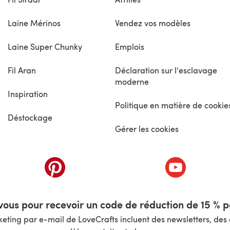
Laine Mérinos
Vendez vos modèles
Laine Super Chunky
Emplois
Fil Aran
Déclaration sur l'esclavage
moderne
Inspiration
Politique en matière de cookie
Déstockage
Gérer les cookies
nouvel onglet)
(s'ouvre dans un nouvel onglet)
(s'ouvre dans 
ous pour recevoir un code de réduction de 15 % pa
ting par e-mail de LoveCrafts incluent des newsletters, des o