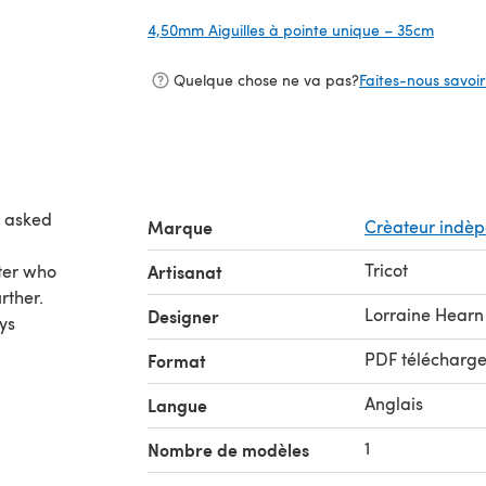
4,50mm Aiguilles à pointe unique – 35cm
(s'ouvr
Quelque chose ne va pas?
Faites-nous savoir 
n asked
Marque
Crèateur indè
Tricot
tter who
Artisanat
rther.
Lorraine Hearn
Designer
ys
PDF télécharg
Format
Anglais
Langue
1
Nombre de modèles