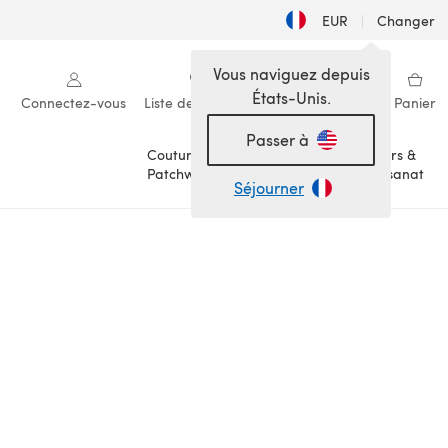
EUR
|
Changer
Vous naviguez depuis
États-Unis.
Connectez-vous
Liste de souhaits
Ma bibliothèque
Panier
Passer à
Couture &
Loisirs &
Patchwork
Artisanat
Séjourner