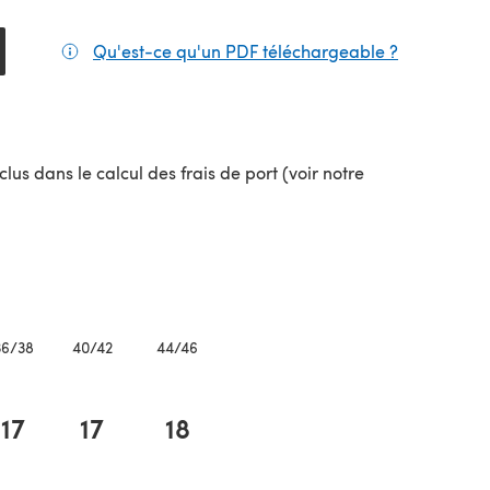
Qu'est-ce qu'un PDF téléchargeable ?
(s'ouvre da
lus dans le calcul des frais de port (voir notre
uvel onglet)
36/38
40/42
44/46
17
17
18