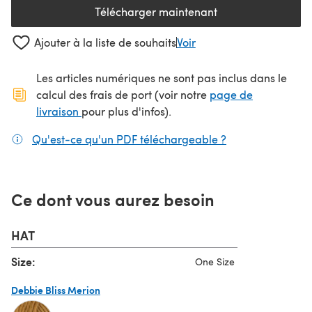
Télécharger maintenant
(s'ouvre dans un nouvel onglet
Ajouter à la liste de souhaits
Voir
Les articles numériques ne sont pas inclus dans le
calcul des frais de port (voir notre
page de
(s'ouvre dans un nouvel onglet)
livraison
pour plus d'infos).
Qu'est-ce qu'un PDF téléchargeable ?
(s'ouvre dans un
Ce dont vous aurez besoin
HAT
Size:
One Size
Debbie Bliss Merion