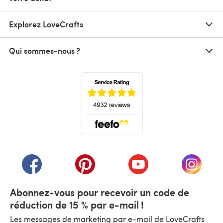
Explorez LoveCrafts
Qui sommes-nous ?
(s'ouvre dans un nouvel onglet)
(s'ouvre dans un nouvel onglet)
(s'ouvre dans un nouvel onglet)
(s'ouvre dans un nouvel
(s'ouvre
Abonnez-vous pour recevoir un code de
réduction de 15 % par e-mail !
Les messages de marketing par e-mail de LoveCrafts