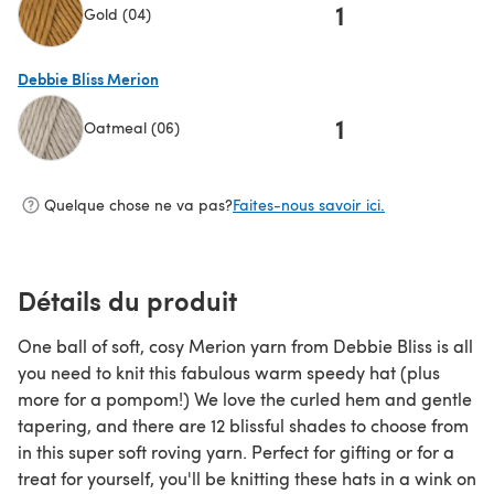
1
Gold (04)
(s'ouvre dans un nouvel onglet)
Debbie Bliss Merion
1
Oatmeal (06)
(s'ouvre dans un nouvel onglet)
Quelque chose ne va pas?
Faites-nous savoir ici.
Détails du produit
One ball of soft, cosy Merion yarn from Debbie Bliss is all
you need to knit this fabulous warm speedy hat (plus
more for a pompom!) We love the curled hem and gentle
tapering, and there are 12 blissful shades to choose from
in this super soft roving yarn. Perfect for gifting or for a
treat for yourself, you'll be knitting these hats in a wink on