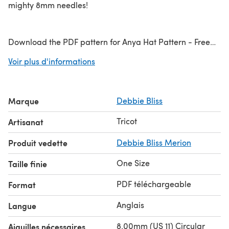
mighty 8mm needles!
Download the PDF pattern for Anya Hat Pattern - Free
Hat Knitting Pattern For Women in Debbie Bliss Merion &
Voir plus d'informations
start knitting today!
Discover thousands of downloadables and
FREE knitting
Marque
Debbie Bliss
patterns
at LoveCrafts.com. Check out our amazing
knitting for beginners guide
!
Tricot
Artisanat
Produit vedette
Debbie Bliss Merion
One Size
Taille finie
PDF téléchargeable
Format
Anglais
Langue
8.00mm (US 11) Circular
Aiguilles nécessaires