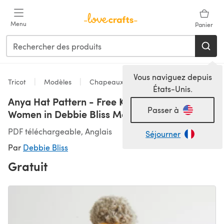
Passer au contenu principal
Menu
Panier
Vous naviguez depuis
Tricot
Modèles
Chapeaux
États-Unis.
Anya Hat Pattern - Free Knitting Pattern For
Passer à
Women in Debbie Bliss Merion
PDF téléchargeable, Anglais
Séjourner
Par
Debbie Bliss
Gratuit