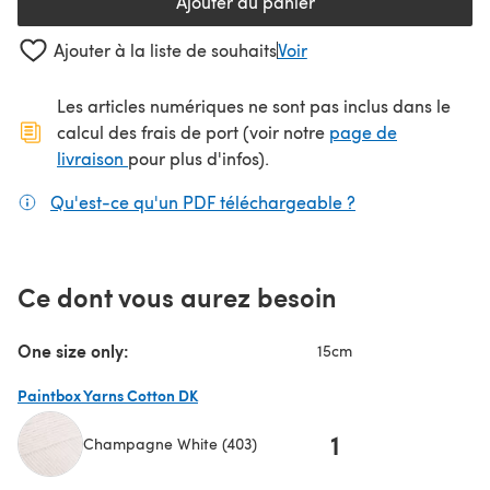
Ajouter au panier
Ajouter à la liste de souhaits
Voir
Les articles numériques ne sont pas inclus dans le
calcul des frais de port (voir notre
page de
(s'ouvre dans un nouvel onglet)
livraison
pour plus d'infos).
Qu'est-ce qu'un PDF téléchargeable ?
(s'ouvre dans un
Ce dont vous aurez besoin
One size only:
15cm
Paintbox Yarns Cotton DK
1
Champagne White (403)
(s'ouvre dans un nouvel onglet)