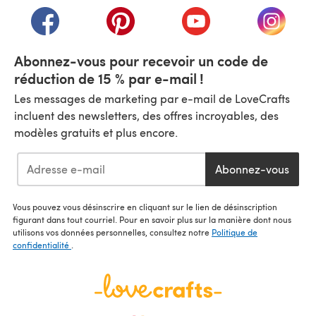
(s'ouvre dans un nouvel onglet)
(s'ouvre dans un nouvel onglet)
(s'ouvre dans un nouvel
(s'ouvre
Abonnez-vous pour recevoir un code de
réduction de 15 % par e-mail !
Les messages de marketing par e-mail de LoveCrafts
incluent des newsletters, des offres incroyables, des
modèles gratuits et plus encore.
Abonnez-vous
Vous pouvez vous désinscrire en cliquant sur le lien de désinscription
figurant dans tout courriel. Pour en savoir plus sur la manière dont nous
utilisons vos données personnelles, consultez notre
Politique de
confidentialité
.