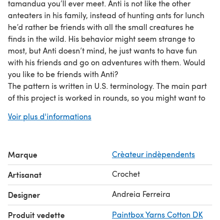
tamandua you’ll ever meet. Anti is not like the other
anteaters in his family, instead of hunting ants for lunch
he’d rather be friends with all the small creatures he
finds in the wild. His behavior might seem strange to
most, but Anti doesn’t mind, he just wants to have fun
with his friends and go on adventures with them. Would
you like to be friends with Anti?
The pattern is written in U.S. terminology. The main part
of this project is worked in rounds, so you might want to
use a stitch marker to mark the end of each round. There
Voir plus d'informations
is no specific gauge for this project, just try to keep it
tight and even throughout each piece. Anti the Anteater
is worked with La Mia Cottony but any similar cotton DK
Marque
Crèateur indèpendents
yarn will work.
Crochet
Artisanat
Andreia Ferreira
Designer
Produit vedette
Paintbox Yarns Cotton DK