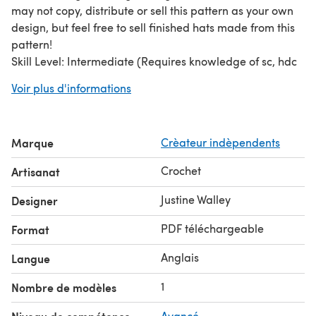
may not copy, distribute or sell this pattern as your own
design, but feel free to sell finished hats made from this
pattern!
Skill Level: Intermediate (Requires knowledge of sc, hdc
and BLO slip stitches)
Voir plus d'informations
Size: One size fits most. Hat brim measures
approximately 17" around (stretches to over 24”) and
2.75” wide. Finished hat measures approximately 9.5”
Marque
Crèateur indèpendents
long.
Materials: -A total of approximately 200 yards worsted
Crochet
Artisanat
weight yarn.
Justine Walley
Designer
3 small buttons (optional)
PDF téléchargeable
Format
Tools: -Size H/8 (5mm) crochet hook -Yarn needle -Tape
measure
Anglais
Langue
1
Nombre de modèles
Avancé