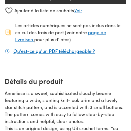
Ajouter à la liste de souhaits
Voir
Les articles numériques ne sont pas inclus dans le
calcul des frais de port (voir notre
page de
(s'ouvre dans un nouvel onglet)
livraison
pour plus d'infos).
Qu'est-ce qu'un PDF téléchargeable ?
(s'ouvre dans un
Détails du produit
Anneliese is a sweet, sophisticated slouchy beanie
featuring a wide, slanting knit-look brim and a lovely
star stitch pattern, and is accented with 3 small buttons.
The pattern comes with easy to follow step-by-step
instructions and helpful, clear photos.
This is an original design, using US crochet terms. You