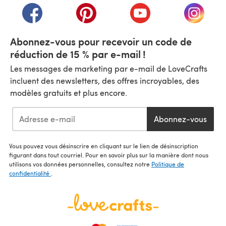
(s'ouvre dans un nouvel onglet)
(s'ouvre dans un nouvel onglet)
(s'ouvre dans un nouvel
(s'ouvre
Abonnez-vous pour recevoir un code de
réduction de 15 % par e-mail !
Les messages de marketing par e-mail de LoveCrafts
incluent des newsletters, des offres incroyables, des
modèles gratuits et plus encore.
Abonnez-vous
Vous pouvez vous désinscrire en cliquant sur le lien de désinscription
figurant dans tout courriel. Pour en savoir plus sur la manière dont nous
utilisons vos données personnelles, consultez notre
Politique de
confidentialité
.