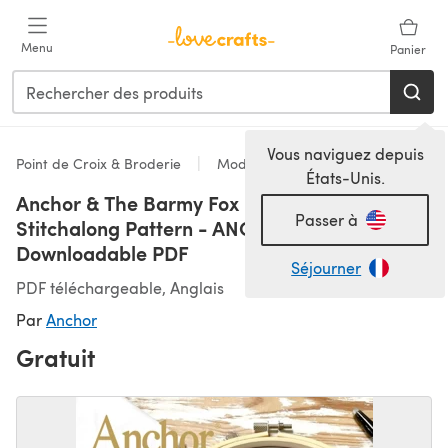
Passer au contenu principal
Menu
Panier
Vous naviguez depuis
Point de Croix & Broderie
Modèles
États-Unis.
Anchor & The Barmy Fox Happy Harvest
Passer à
Stitchalong Pattern - ANC0003-134 -
Downloadable PDF
Séjourner
PDF téléchargeable, Anglais
Par
Anchor
Gratuit