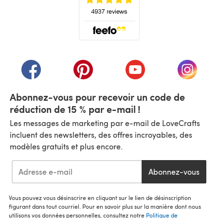
(s'ouvre dans un nouvel onglet)
(s'ouvre dans un nouvel onglet)
(s'ouvre dans un nouvel onglet)
(s'ouvre dans un nouvel
(s'ouvre
Abonnez-vous pour recevoir un code de
réduction de 15 % par e-mail !
Les messages de marketing par e-mail de LoveCrafts
incluent des newsletters, des offres incroyables, des
modèles gratuits et plus encore.
Abonnez-vous
Vous pouvez vous désinscrire en cliquant sur le lien de désinscription
figurant dans tout courriel. Pour en savoir plus sur la manière dont nous
utilisons vos données personnelles, consultez notre
Politique de