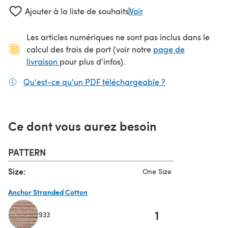
Ajouter à la liste de souhaits
Voir
Les articles numériques ne sont pas inclus dans le
calcul des frais de port (voir notre
page de
(s'ouvre dans un nouvel onglet)
livraison
pour plus d'infos).
Qu'est-ce qu'un PDF téléchargeable ?
(s'ouvre dans un
Ce dont vous aurez besoin
PATTERN
Size:
One Size
Anchor Stranded Cotton
1
933