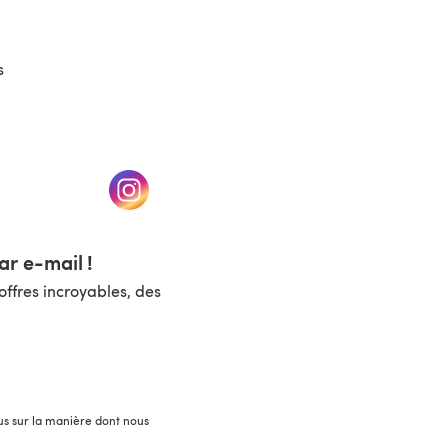
s
un nouvel onglet)
(s'ouvre dans un nouvel onglet)
r e-mail !
ffres incroyables, des
lus sur la manière dont nous