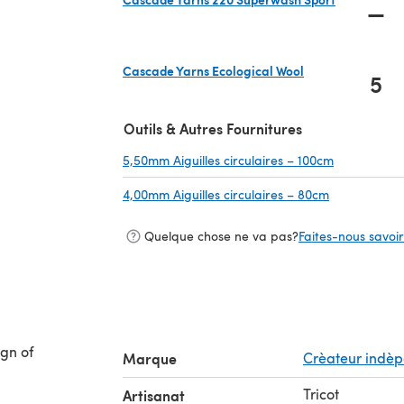
—
(s'ouvre dans un nouvel onglet)
Cascade Yarns Ecological Wool
5
(s'ouvre dans un nouvel onglet)
Outils & Autres Fournitures
5,50mm Aiguilles circulaires – 100cm
(s'ouvre da
4,00mm Aiguilles circulaires – 80cm
(s'ouvre dan
Quelque chose ne va pas?
Faites-nous savoir 
ign of
Marque
Crèateur indè
Tricot
Artisanat