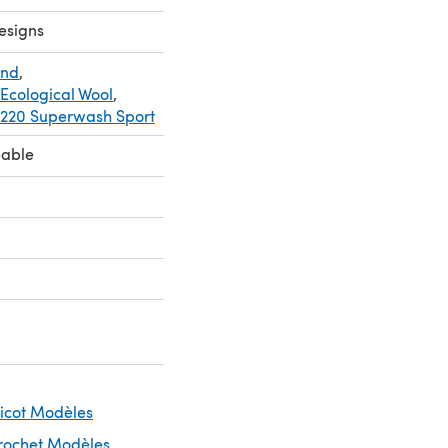
esigns
und
,
Ecological Wool
,
 220 Superwash Sport
eable
ricot Modèles
Crochet Modèles