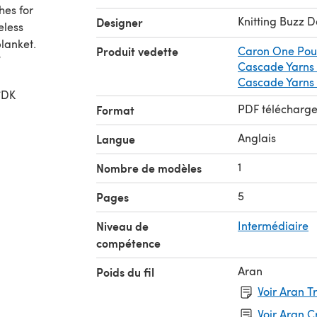
hes for
Knitting Buzz D
Designer
eless
lanket.
Produit vedette
Caron One Po
”
Cascade Yarns 
Cascade Yarns
DK
PDF télécharg
Format
Anglais
Langue
1
Nombre de modèles
5
Pages
Niveau de
Intermédiaire
compétence
Aran
Poids du fil
Voir Aran T
Voir Aran 