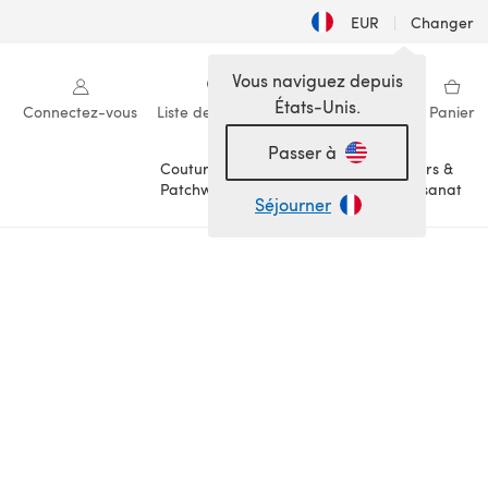
EUR
|
Changer
Vous naviguez depuis
États-Unis.
Connectez-vous
Liste de souhaits
Ma bibliothèque
Panier
Passer à
Couture &
Loisirs &
Patchwork
Artisanat
Séjourner