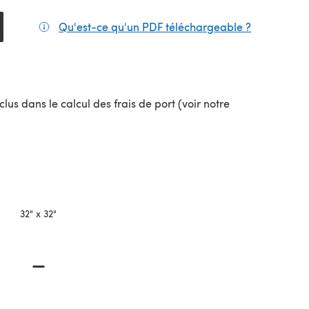
Qu'est-ce qu'un PDF téléchargeable ?
(s'ouvre da
lus dans le calcul des frais de port (voir notre
uvel onglet)
32" x 32"
—