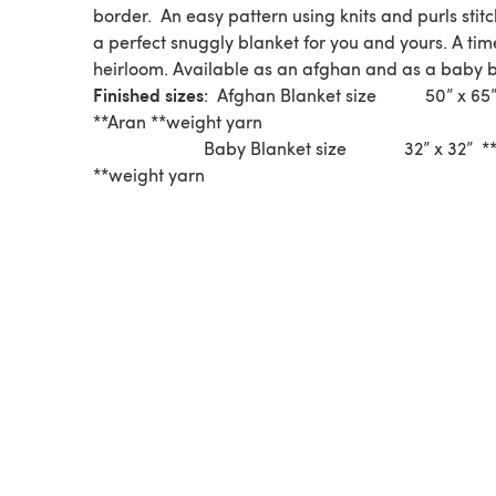
border. An easy pattern using knits and purls stitc
a perfect snuggly blanket for you and yours. A tim
heirloom. Available as an afghan and as a baby b
Finished sizes
: Afghan Blanket size 50” x 65
**Aran **weight yarn
Baby Blanket size 32” x 32” **
**weight yarn