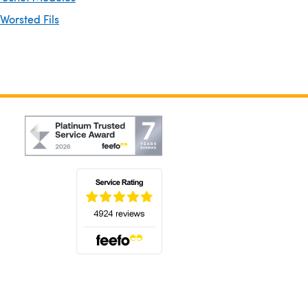
 Worsted Fils
(s'ouvre dans un nouvel onglet)