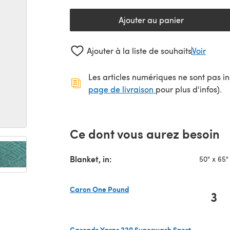
Ajouter au panier
Ajouter à la liste de souhaits
Voir
Les articles numériques ne sont pas inc
(s'ouvre dans un no
page de livraison
pour plus d'infos).
Ce dont vous aurez besoin
Blanket, in:
50" x 65"
Caron One Pound
3
(s'ouvre dans un nouvel onglet)
Cascade Yarns 220 Superwash Sport