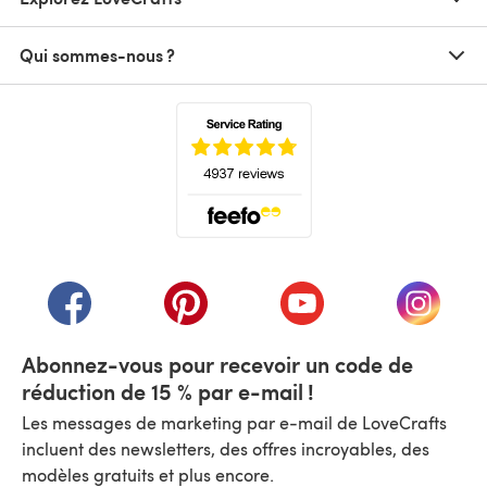
Qui sommes-nous ?
(s'ouvre dans un nouvel onglet)
(s'ouvre dans un nouvel onglet)
(s'ouvre dans un nouvel onglet)
(s'ouvre dans un nouvel
(s'ouvre
Abonnez-vous pour recevoir un code de
réduction de 15 % par e-mail !
Les messages de marketing par e-mail de LoveCrafts
incluent des newsletters, des offres incroyables, des
modèles gratuits et plus encore.