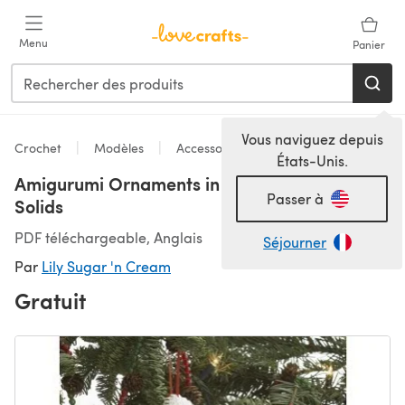
Passer au contenu principal
Menu
Panier
Vous naviguez depuis
Crochet
Modèles
Accessoires
États-Unis.
Amigurumi Ornaments in Lily Sugar 'n Cream
Passer à
Solids
PDF téléchargeable, Anglais
Séjourner
Par
Lily Sugar 'n Cream
Gratuit