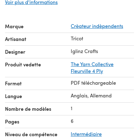
Voir plus d'informations
Yarn
: Milana Sock (100% wool, 395m/100g;
432yds/3.53oz), 1 skein. Sample in a length of 130cm
(52in) used all of it. For a longer scarf make sure to have
Marque
Crèateur indèpendents
enough yarn. 10cm/4in use about 30m/33yds of
fingering yarn.
Tricot
Artisanat
Needles
: 3.5mm/US 4
Notions
: cable needle, yarn needle
Iglinz Crafts
Designer
Gauge
: 24 stitches/28 rows in seed stitch = 10cm/4in.
Produit vedette
The Yarn Collective
Gauge is only important if you want to achieve the same
Fleurville 4 Ply
size.
PDF téléchargeable
Format
Anglais, Allemand
Langue
1
Nombre de modèles
6
Pages
Niveau de compétence
Intermédiaire