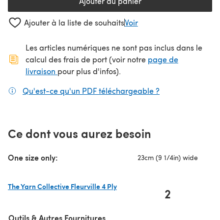
Ajouter au panier
Ajouter à la liste de souhaits
Voir
Les articles numériques ne sont pas inclus dans le
calcul des frais de port (voir notre
page de
(s'ouvre dans un nouvel onglet)
livraison
pour plus d'infos).
Qu'est-ce qu'un PDF téléchargeable ?
(s'ouvre dans un
Ce dont vous aurez besoin
One size only:
23cm (9 1/4in) wide
The Yarn Collective Fleurville 4 Ply
2
(s'ouvre dans un nouvel onglet)
Outils & Autres Fournitures