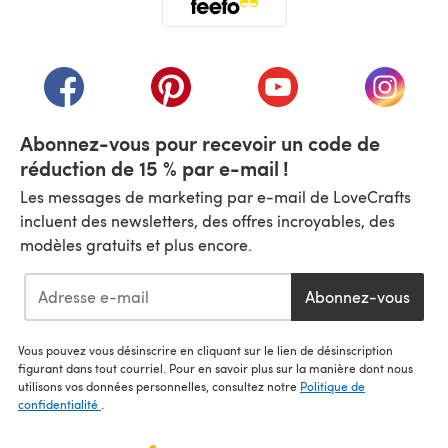
(s'ouvre dans un nouvel onglet)
(s'ouvre dans un nouvel onglet)
(s'ouvre dans un nouvel onglet)
(s'ouvre dans un nouvel
(s'ouvre
Abonnez-vous pour recevoir un code de
réduction de 15 % par e-mail !
Les messages de marketing par e-mail de LoveCrafts
incluent des newsletters, des offres incroyables, des
modèles gratuits et plus encore.
Abonnez-vous
Vous pouvez vous désinscrire en cliquant sur le lien de désinscription
figurant dans tout courriel. Pour en savoir plus sur la manière dont nous
utilisons vos données personnelles, consultez notre
Politique de
confidentialité
.