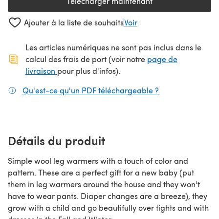
Télécharger maintenant
(s'ouvre dans un nouvel onglet
Ajouter à la liste de souhaits
Voir
Les articles numériques ne sont pas inclus dans le
calcul des frais de port (voir notre
page de
(s'ouvre dans un nouvel onglet)
livraison
pour plus d'infos).
Qu'est-ce qu'un PDF téléchargeable ?
(s'ouvre dans un
Détails du produit
Simple wool leg warmers with a touch of color and
pattern. These are a perfect gift for a new baby (put
them in leg warmers around the house and they won't
have to wear pants. Diaper changes are a breeze), they
grow with a child and go beautifully over tights and with