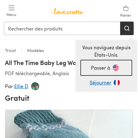
Passer au contenu principal
Menu
Panier
Vous naviguez depuis
Tricot
Modèles
États-Unis.
All The Time Baby Leg Warmers
Passer à
PDF téléchargeable, Anglais
Séjourner
Par
Ellie D
Gratuit