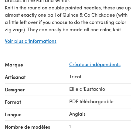
dresses in the Fall and Winter.
Knit in the round on double pointed needles, these use up
almost exactly one ball of Quince & Co Chickadee (with
a little left over if you choose to do the contrasting color
zig zags). They can easily be made all one color, knit
longer or adapted into bigger sizes to fit older children
Voir plus d'informations
(just buy your yarn accordingly).
This pattern is one size (fits newborn to 2 years old). They
measure 9 inches long with a un-stretched
Marque
Crèateur indèpendents
circumference of about 7.5 inches at the widest part.
Tricot
Artisanat
Ellie d'Eustachio
Designer
PDF téléchargeable
Format
Anglais
Langue
1
Nombre de modèles