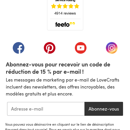
(s'ouvre dans un nouvel onglet)
(s'ouvre dans un nouvel onglet)
(s'ouvre dans un nouvel onglet)
(s'ouvre dans un nouvel
(s'ouvre
Abonnez-vous pour recevoir un code de
réduction de 15 % par e-mail !
Les messages de marketing par e-mail de LoveCrafts
incluent des newsletters, des offres incroyables, des
modèles gratuits et plus encore.
Abonnez-vous
Vous pouvez vous désinscrire en cliquant sur le lien de désinscription
figurant dans tout courriel. Pour en savoir plus sur la manière dont nous