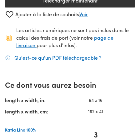
Télécharger maintenant
(s'ouvre dans un nouvel onglet
Ajouter à la liste de souhaits
Voir
Les articles numériques ne sont pas inclus dans le
calcul des frais de port (voir notre
page de
(s'ouvre dans un nouvel onglet)
livraison
pour plus d'infos).
Qu'est-ce qu'un PDF téléchargeable ?
(s'ouvre dans un
Ce dont vous aurez besoin
length x width, in:
64 x 16
length x width, cm:
162 x 41
Katia Lino 100%
3
(s'ouvre dans un nouvel onglet)