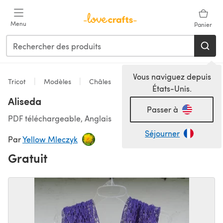
Passer au contenu principal
Menu
Panier
Vous naviguez depuis
Tricot
Modèles
Châles
États-Unis.
Aliseda
Passer à
PDF téléchargeable, Anglais
Séjourner
Par
Yellow Mleczyk
Gratuit