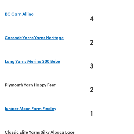
BC Garn Allino
4
(s'ouvre dans un nouvel onglet)
Cascade Yarns Yarns Heritage
2
(s'ouvre dans un nouvel onglet)
Lang Yarns Merino 200 Bebe
3
(s'ouvre dans un nouvel onglet)
Plymouth Yarn Happy Feet
2
Juniper Moon Farm Findley
1
(s'ouvre dans un nouvel onglet)
Classic Elite Yarns Silky Alpaca Lace