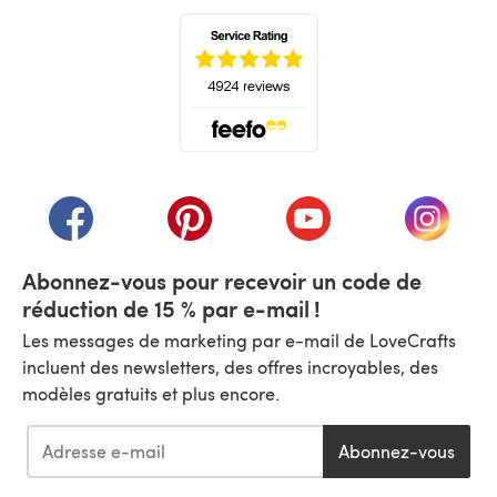
(s'ouvre dans un nouvel onglet)
(s'ouvre dans un nouvel onglet)
(s'ouvre dans un nouvel onglet)
(s'ouvre dans un nouvel
(s'ouvre
Abonnez-vous pour recevoir un code de
réduction de 15 % par e-mail !
Les messages de marketing par e-mail de LoveCrafts
incluent des newsletters, des offres incroyables, des
modèles gratuits et plus encore.
Abonnez-vous