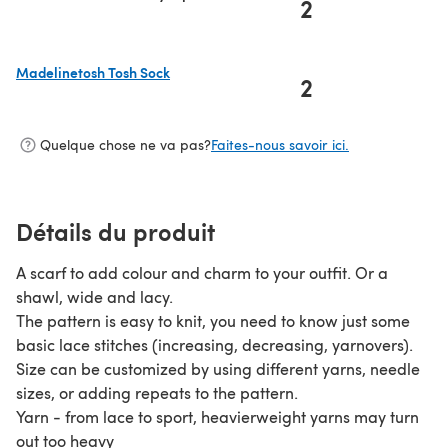
2
Madelinetosh Tosh Sock
2
(s'ouvre dans un nouvel onglet)
Quelque chose ne va pas?
Faites-nous savoir ici.
Détails du produit
A scarf to add colour and charm to your outfit. Or a
shawl, wide and lacy.
The pattern is easy to knit, you need to know just some
basic lace stitches (increasing, decreasing, yarnovers).
Size can be customized by using different yarns, needle
sizes, or adding repeats to the pattern.
Yarn - from lace to sport, heavierweight yarns may turn
out too heavy