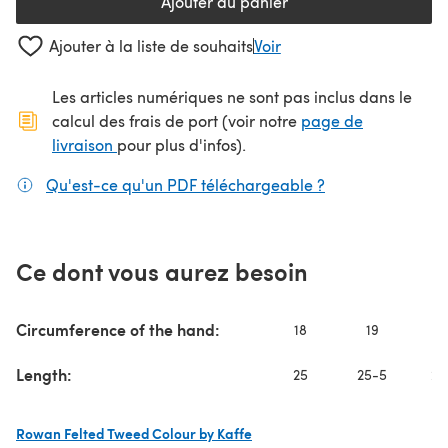
Ajouter au panier
Ajouter à la liste de souhaits
Voir
Les articles numériques ne sont pas inclus dans le
calcul des frais de port (voir notre
page de
(s'ouvre dans un nouvel onglet)
livraison
pour plus d'infos).
Qu'est-ce qu'un PDF téléchargeable ?
(s'ouvre dans un
Ce dont vous aurez besoin
2
Circumference of the hand:
18
19
Length:
25
25-5
26
Rowan Felted Tweed Colour by Kaffe