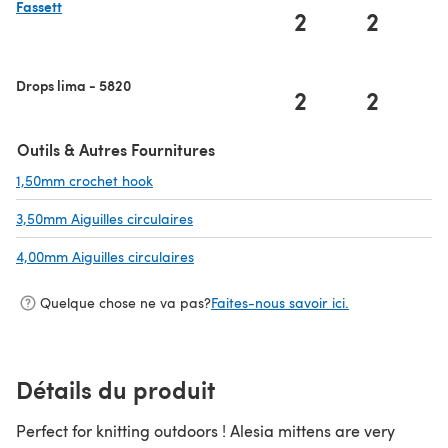
Fassett
2
2
(s'ouvre dans un nouvel onglet)
Drops lima - 5820
2
2
Outils & Autres Fournitures
1,50mm crochet hook
(s'ouvre dans un nouvel onglet)
3,50mm Aiguilles circulaires
(s'ouvre dans un nouvel onglet)
4,00mm Aiguilles circulaires
(s'ouvre dans un nouvel onglet)
Quelque chose ne va pas?
Faites-nous savoir ici.
Détails du produit
Perfect for knitting outdoors ! Alesia mittens are very