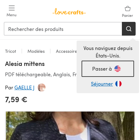
Passer au contenu principal
Menu
Panier
Vous naviguez depuis
Tricot
Modèles
Accessoires
États-Unis.
Alesia mittens
Passer à
PDF téléchargeable, Anglais, Français
Séjourner
Par
GAELLE J
7,59 €