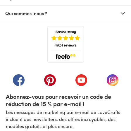
Qui sommes-nous ?
(s'ouvre dans un nouvel onglet)
(s'ouvre dans un nouvel onglet)
(s'ouvre dans un nouvel onglet)
(s'ouvre dans un nouvel
(s'ouvre
Abonnez-vous pour recevoir un code de
réduction de 15 % par e-mail !
Les messages de marketing par e-mail de LoveCrafts
incluent des newsletters, des offres incroyables, des
modèles gratuits et plus encore.