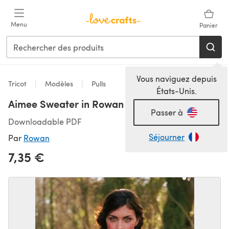
Passer au contenu principal
Menu
Panier
Vous naviguez depuis
Tricot
Modèles
Pulls
États-Unis.
Aimee Sweater in Rowan Kidsilk Haze
Passer à
Downloadable PDF
Séjourner
Par
Rowan
7,35 €