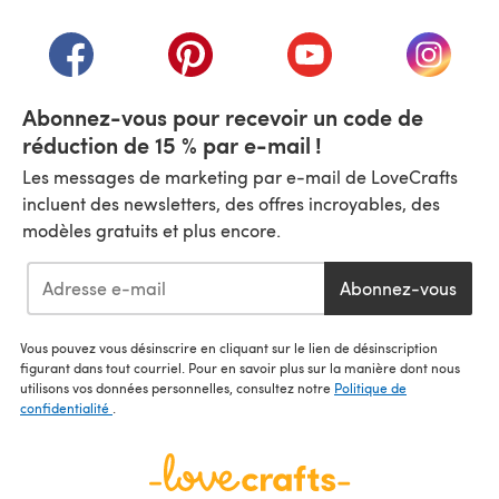
(s'ouvre dans un nouvel onglet)
(s'ouvre dans un nouvel onglet)
(s'ouvre dans un nouvel onglet)
(s'ouvre dans un nouvel
(s'ouvre
Abonnez-vous pour recevoir un code de
réduction de 15 % par e-mail !
Les messages de marketing par e-mail de LoveCrafts
incluent des newsletters, des offres incroyables, des
modèles gratuits et plus encore.
Abonnez-vous
Vous pouvez vous désinscrire en cliquant sur le lien de désinscription
figurant dans tout courriel. Pour en savoir plus sur la manière dont nous
utilisons vos données personnelles, consultez notre
Politique de
confidentialité
.