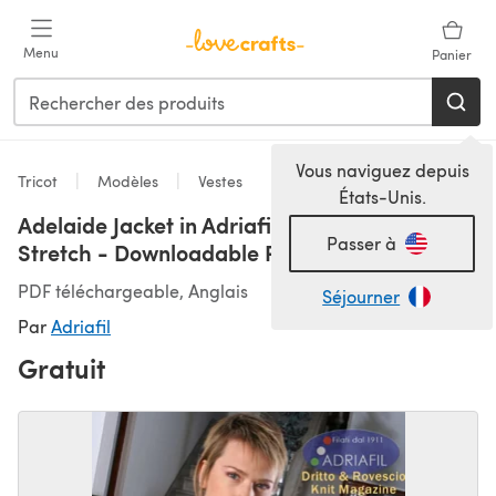
Passer au contenu principal
Menu
Panier
Vous naviguez depuis
Tricot
Modèles
Vestes
États-Unis.
Adelaide Jacket in Adriafil Twin and Mohair
Passer à
Stretch - Downloadable PDF
PDF téléchargeable, Anglais
Séjourner
Par
Adriafil
Gratuit