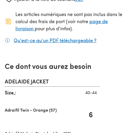
Les articles numériques ne sont pas inclus dans le
calcul des frais de port (voir notre
page de
(s'ouvre dans un nouvel onglet)
livraison
pour plus d'infos).
Qu'est-ce qu'un PDF téléchargeable ?
(s'ouvre dans un
Ce dont vous aurez besoin
ADELAIDE JACKET
Size,:
40-44
Adraifil Twin - Orange (57)
6