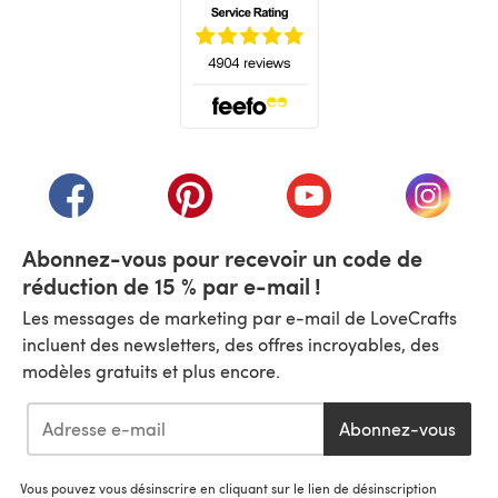
(s'ouvre dans un nouvel onglet)
(s'ouvre dans un nouvel onglet)
(s'ouvre dans un nouvel onglet)
(s'ouvre dans un nouvel
(s'ouvre
Abonnez-vous pour recevoir un code de
réduction de 15 % par e-mail !
Les messages de marketing par e-mail de LoveCrafts
incluent des newsletters, des offres incroyables, des
modèles gratuits et plus encore.
Abonnez-vous
Vous pouvez vous désinscrire en cliquant sur le lien de désinscription