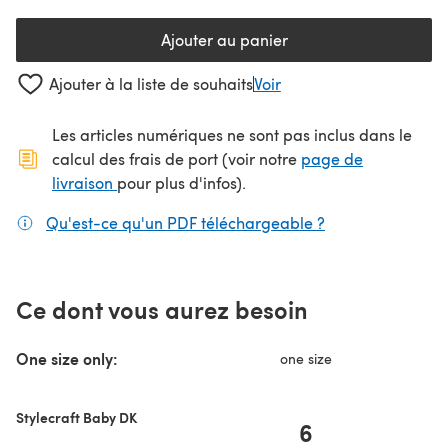
Ajouter au panier
Ajouter à la liste de souhaits
Voir
Les articles numériques ne sont pas inclus dans le
calcul des frais de port (voir notre
page de
(s'ouvre dans un nouvel onglet)
livraison
pour plus d'infos).
Qu'est-ce qu'un PDF téléchargeable ?
(s'ouvre dans un
Ce dont vous aurez besoin
One size only:
one size
Stylecraft Baby DK
6