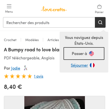
Passer au contenu principal
Menu
Panier
Vous naviguez depuis
Crochet
Modèles
Articles pour la maison
États-Unis.
A Bumpy road to love blanket
Passer à
PDF téléchargeable, Anglais
Séjourner
Par
Jodie
1 avis
8,40 €