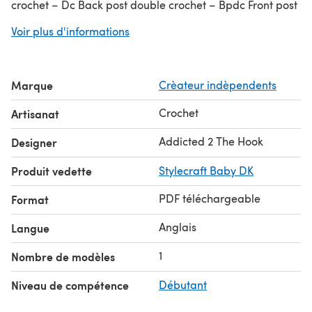
crochet – Dc Back post double crochet – Bpdc Front post
double crochet – Fpdc 3 double crochet together over
Voir plus d'informations
the next 3 stitches - dc3tog 5 double crochet together
over the next 5 stitches - dc5tog
Marque
Crèateur indèpendents
Crochet
Artisanat
Addicted 2 The Hook
Designer
Produit vedette
Stylecraft Baby DK
PDF téléchargeable
Format
Anglais
Langue
1
Nombre de modèles
Niveau de compétence
Débutant