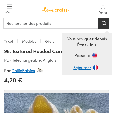
Passer au contenu principal
Menu
Panier
Vous naviguez depuis
Tricot
Modèles
Gilets
États-Unis.
96. Textured Hooded Cardigan
Passer à
PDF téléchargeable, Anglais
Séjourner
Par
DollieBabies
4,20 €