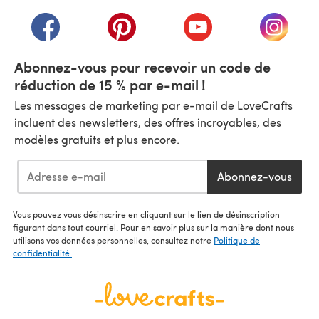
(s'ouvre dans un nouvel onglet)
(s'ouvre dans un nouvel onglet)
(s'ouvre dans un nouvel onglet)
(s'ouvre dans un nouvel
(s'ouvre
Abonnez-vous pour recevoir un code de
réduction de 15 % par e-mail !
Les messages de marketing par e-mail de LoveCrafts
incluent des newsletters, des offres incroyables, des
modèles gratuits et plus encore.
Abonnez-vous
Vous pouvez vous désinscrire en cliquant sur le lien de désinscription
figurant dans tout courriel. Pour en savoir plus sur la manière dont nous
utilisons vos données personnelles, consultez notre
Politique de
confidentialité
.