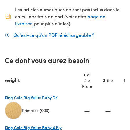
Les articles numériques ne sont pas inclus dans le
calcul des frais de port (voir notre
page de
(s'ouvre dans un nouvel onglet)
livraison
pour plus d'infos).
Qu'est-ce qu'un PDF téléchargeable ?
(s'ouvre dans un
Ce dont vous aurez besoin
2.5-
weight:
4lb
3-5lb
5-7
Prem
King Cole Big Value Baby DK
—
—
Primrose (003)
(s'ouvre dans un nouvel onglet)
King Cole Big Value Baby 4 Ply