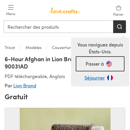
Passer au contenu principal
Menu
Panier
Vous naviguez depuis
Tricot
Modèles
Couvertures
États-Unis.
6-Hour Afghan in Lion Brand Homespun -
Passer à
90031AD
PDF téléchargeable, Anglais
Séjourner
Par
Lion Brand
Gratuit