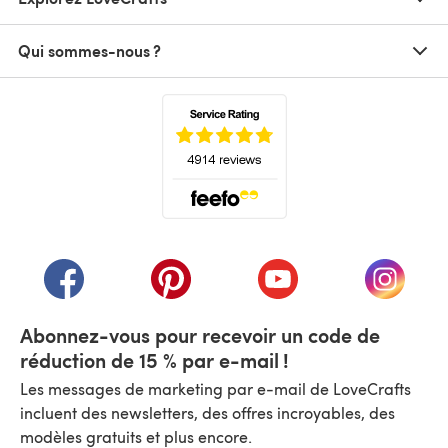
Qui sommes-nous ?
(s'ouvre dans un nouvel onglet)
(s'ouvre dans un nouvel onglet)
(s'ouvre dans un nouvel onglet)
(s'ouvre dans un nouvel
(s'ouvre
Abonnez-vous pour recevoir un code de
réduction de 15 % par e-mail !
Les messages de marketing par e-mail de LoveCrafts
incluent des newsletters, des offres incroyables, des
modèles gratuits et plus encore.