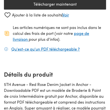
Télécharger maintenant
(s'ouvre dans un nouvel onglet
Ajouter à la liste de souhaits
Voir
Les articles numériques ne sont pas inclus dans le
calcul des frais de port (voir notre
page de
(s'ouvre dans un nouvel onglet)
livraison
pour plus d'infos).
Qu'est-ce qu'un PDF téléchargeable ?
(s'ouvre dans un
Détails du produit
5TH Avenue - Red Rose Denim Jacket in Anchor -
Downloadable PDF est un modèle de Broderie & Point
de croix Intermédiaire gratuit par Anchor, disponible au
format PDF téléchargeable et comprend des instructions
en Anglais. Super amusant à réaliser, ce modèle pourrait