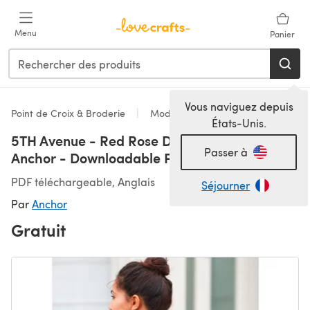
Passer au contenu principal
Menu
Panier
Vous naviguez depuis
Point de Croix & Broderie
Modèles
États-Unis.
5TH Avenue - Red Rose Denim Jacket in
Passer à
Anchor - Downloadable PDF
PDF téléchargeable, Anglais
Séjourner
Par
Anchor
Gratuit