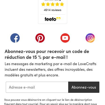
(s'ouvre dans un nouvel onglet)
(s'ouvre dans un nouvel onglet)
(s'ouvre dans un nouvel onglet)
(s'ouvre dans un nouvel
(s'ouvre
Abonnez-vous pour recevoir un code de
réduction de 15 % par e-mail !
Les messages de marketing par e-mail de LoveCrafts
incluent des newsletters, des offres incroyables, des
modèles gratuits et plus encore.
Abonnez-vous
Vous pouvez vous désinscrire en cliquant sur le lien de désinscription
figurant dans tout courriel. Pour en savoir plus sur la manière dont nous