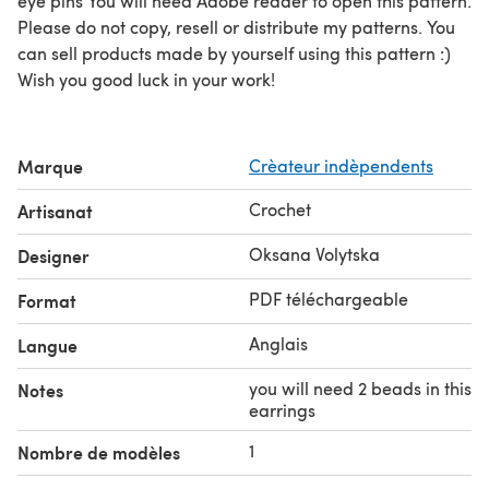
eye pins You will need Adobe reader to open this pattern.
Please do not copy, resell or distribute my patterns. You
can sell products made by yourself using this pattern :)
Wish you good luck in your work!
Marque
Crèateur indèpendents
Crochet
Artisanat
Oksana Volytska
Designer
PDF téléchargeable
Format
Anglais
Langue
you will need 2 beads in this
Notes
earrings
1
Nombre de modèles