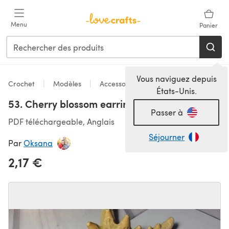
Passer au contenu principal
Menu
Panier
Vous naviguez depuis
Crochet
Modèles
Accessoires
États-Unis.
53. Cherry blossom earrings
Passer à
PDF téléchargeable, Anglais
Séjourner
Par
Oksana
2,17 €