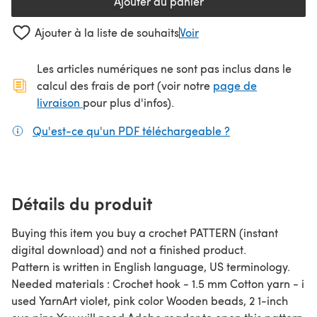
Ajouter au panier
Ajouter à la liste de souhaits
Voir
Les articles numériques ne sont pas inclus dans le
calcul des frais de port (voir notre
page de
(s'ouvre dans un nouvel onglet)
livraison
pour plus d'infos).
Qu'est-ce qu'un PDF téléchargeable ?
(s'ouvre dans un
Détails du produit
Buying this item you buy a crochet PATTERN (instant
digital download) and not a finished product.
Pattern is written in English language, US terminology.
Needed materials : Crochet hook - 1.5 mm Cotton yarn - i
used YarnArt violet, pink color Wooden beads, 2 1-inch